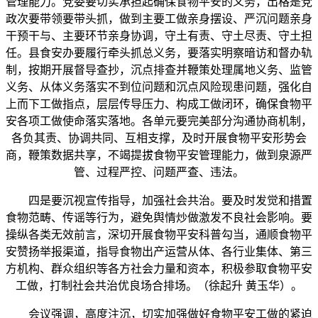
管理能力。党委要切实承担起确保食物平安的义务，出格是党
政次要带领要带头抓，做到主要工做亲身摆设、严沉问题亲身
干预干与、主要环节亲身协调，守土有责、守土尽责、守土担
任。县食安办要履行牵头抓总义务，要落实明察暗访和督办轨
制，按期开展督导查抄，沉点排查并鞭策处理属地义务、监管
义务、从体义务落实不到位问题和沉点风险现患问题，强化自
上而下工做指点，层层传导压力、构成工做闭环，确保食物平
安各项工做使命落实落地。各单元要完美部分沟通协商机制，
各负其责、协调共同、互相支撑，及时开展食物平安形势会
商，鞭策数据共享，不竭提拔食物平安管理能力，做到泉源严
管、过程严控、问题严查、违法。
四是要沉视宣传指导，加强社会共治。要及时发觉和措置
食物范畴、传谣等行为，避免舆情炒做激发不良社会影响。要
操纵各类无效前言，深切开展食物平安科普勾当，通顺食物平
安赞扬举报渠道，指导食物出产运营从体、各行业集体、第三
方机构、群众组织等各方社会力量和资本，积极参取食物平安
工做，打制社会共治优良场合排场。（徐起升 黄玉华）。
会议强调，高度注沉，切实加强做好食物平安工做的紧迫