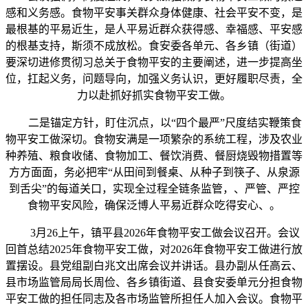
感和义务感。食物平安事关群众身体健康、社会平安不变，是
最根基的平易近生，是人平易近群众获得感、幸福感、平安感
的根基支持，斯须不成放松。食安委各单元、各乡镇（街道）
要深切进修贯彻习总关于食物平安的主要阐述，进一步提高坐
位，扛起义务，问题导向，加强义务认识，更好履职尽责，全
力以赴抓好抓实食物平安工做。
二是锚定方针，盯住沉点，以“四个最严”尺度结实鞭策食
物平安工做深切。食物安满是一项繁杂的系统工程，涉及农业
种养殖、粮食收储、食物加工、餐饮消费、餐厨烧毁物措置等
方方面面，务必把牢“从田间到餐桌、从种子到筷子、从泉源
到舌尖”的每道关口，实现全过程全链条监管，、严管、严控
食物平安风险，确保泛博人平易近群众吃得安心、。
3月26上午，镇平县2026年食物平安工做会议召开。会议
回首总结2025年食物平安工做，对2026年食物平安工做进行放
置摆设。县党组副白兆文出席会议并讲话。县办副从任高云、
县市场监管局局长周俭、各乡镇街道、县食安委单元分担食物
平安工做的担任同志及各市场监管所担任人加入会议。食物平