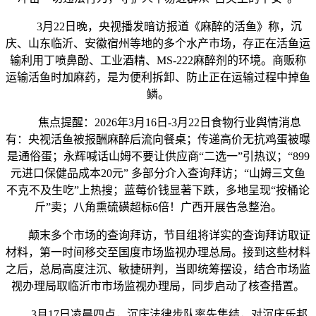
3月22日晚，央视播发暗访报道《麻醉的活鱼》称，沉
庆、山东临沂、安徽宿州等地的多个水产市场，存正在活鱼运
输利用丁喷鼻酚、工业酒精、MS-222麻醉剂的环境。商贩称
运输活鱼时加麻药，是为便利拆卸、防止正在运输过程中掉鱼
鳞。
焦点提醒：2026年3月16日-3月22日食物行业舆情消息
有：央视活鱼被报酬麻醉后流向餐桌；传递高价无抗鸡蛋被曝
是通俗蛋；永辉喊话山姆不要让供应商“二选一”引热议；“899
元进口保健品成本20元” 多部分介入查询拜访；“山姆三文鱼
不克不及生吃”上热搜；蓝莓价钱显著下跌，多地呈现“按桶论
斤”卖；八角熏硫磺超标6倍！广西开展告急整治。
颠末多个市场的查询拜访，节目组将详实的查询拜访取证
材料，第一时间移交至国度市场监视办理总局。接到这些材料
之后，总局高度注沉、敏捷研判，当即统筹摆设，结合市场监
视办理局取临沂市市场监视办理局，同步启动了核查措置。
3月17日凌晨四点，沉庆法律步队率先集结，对沉庆乐邦