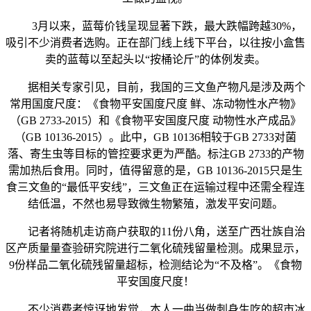
3月以来，蓝莓价钱呈现显著下跌，最大跌幅跨越30%，
吸引不少消费者选购。正在部门线上线下平台，以往按小盒售
卖的蓝莓以至起头以“按桶论斤”的体例发卖。
据相关专家引见，目前，我国的三文鱼产物凡是涉及两个
常用国度尺度：《食物平安国度尺度 鲜、冻动物性水产物》
（GB 2733-2015）和《食物平安国度尺度 动物性水产成品》
（GB 10136-2015）。此中，GB 10136相较于GB 2733对菌
落、寄生虫等目标的管控要求更为严酷。标注GB 2733的产物
需加热后食用。同时，值得留意的是，GB 10136-2015只是生
食三文鱼的“最低平安线”，三文鱼正在运输过程中还需全程连
结低温，不然也易导致微生物繁殖，激发平安问题。
记者将随机走访商户获取的11份八角，送至广西壮族自治
区产质量量查验研究院进行二氧化硫残留量检测。成果显示，
9份样品二氧化硫残留量超标，检测结论为“不及格”。《食物
平安国度尺度！
不少消费者惊讶地发觉，本人一曲当做刺身生吃的超市冰