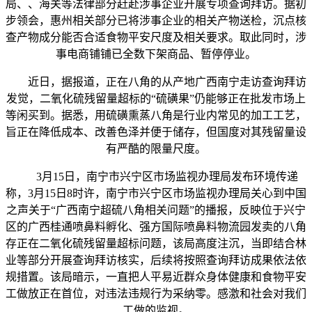
局、、海关等法律部分赶赴涉事企业开展专项查询拜访。据初
步领会，惠州相关部分已将涉事企业的相关产物送检，沉点核
查产物成分能否合适食物平安尺度及相关要求。取此同时，涉
事电商铺铺已全数下架商品、暂停停业。
近日，据报道，正在八角的从产地广西南宁走访查询拜访
发觉，二氧化硫残留量超标的“硫磺果”仍能够正在批发市场上
等闲买到。据悉，用硫磺熏蒸八角是行业内常见的加工工艺，
旨正在降低成本、改善色泽并便于储存，但国度对其残留量设
有严酷的限量尺度。
3月15日，南宁市兴宁区市场监视办理局发布环境传递
称，3月15日8时许，南宁市兴宁区市场监视办理局关心到中国
之声关于“广西南宁超硫八角相关问题”的播报，反映位于兴宁
区的广西桂通喷鼻料孵化、强方国际喷鼻料物流园发卖的八角
存正在二氧化硫残留量超标问题，该局高度注沉，当即结合林
业等部分开展查询拜访核实，后续将按照查询拜访成果依法依
规措置。该局暗示，一直把人平易近群众身体健康和食物平安
工做放正在首位，对违法违规行为采纳零。感激和社会对我们
工做的监视。