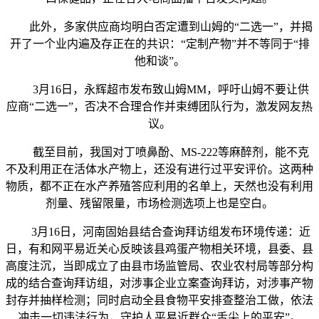
此外，多家供应商均明白否定遭到山姆的“二选一”，并揭
开了一个业内遍及存正在的共识：“定制产物”并不等同于“排
他和谈”。
3月16日，永辉超市发布致山姆MM，呼吁山姆不要让供
应商“二选一”，否决不合理合作并束缚团队行为，激发网友热
议。
截至目前，我国对丁喷鼻酚、MS-222等麻醉剂，能不克
不及利用正在活体水产物上，还没有进行过平安评价。这两种
物质，都不正在水产养殖答应利用的名单上，天然也没有利用
剂量、残留限量，市场检测选项上也是空白。
3月16日，河南固始县结合查询拜访组发布环境传递：近
日，有和网平易近关心反映该县鸡蛋产物相关环境，县委、县
高度注沉，当即成立了由县市场监管局、农业农村局等部分构
成的结合查询拜访组，对涉事企业立案查询拜访，对涉事产物
封存并抽样检测；同时启动全县食物平安排查整治工做，依法
冲击一切违法行为，守护人平易近群众“舌尖上的平安”。