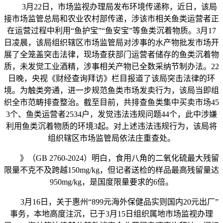
3月22日，市场监视办理局发布环境传递称，近日，该局
接市场监管总局和农业农村部传递，涉该市相关鱼类运营者正
在运营过程中利用“鱼护宝”“鱼安宝”等鱼类沉着物质。3月17
日凌晨，该局组织辖区市场监管局对涉事的水产物批发市场开
展了全笼盖突击法律，现场查获部门运营者储存的鱼类沉着物
质，未发觉工业酒精，涉事相关产物已全数采纳节制办法。22
日晚，央视《财经查询拜访》栏目报道了该局突击法律的环
境。为触类旁通，进一步规范鱼类市场发卖行为，该局当即组
织全市范畴排查整治。截至目前，共排查鱼类集中买卖市场45
3个、鱼类运营者2534户，发觉违法违规问题44个，此中涉嫌
利用鱼类沉着物质的环境3起。对上述违法违规行为，该局将
组织辖区市场监管局依法庄重查处。
》（GB 2760-2024）明白，食用八角的二氧化硫最大残留
限量不克不及跨越150mg/kg，但记者送检的样品最高残留量达
950mg/kg，是国度限量要求的6倍。
3月16日，关于惠州“899元海外保健品实则国内20元出厂”
事务，本地高度注沉，已于3月15日组织属地市场监视办理