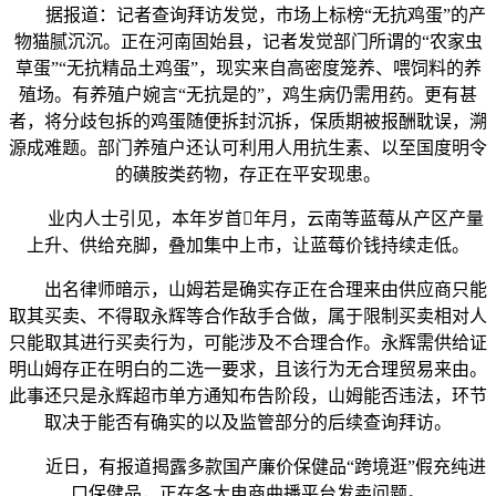
据报道：记者查询拜访发觉，市场上标榜“无抗鸡蛋”的产
物猫腻沉沉。正在河南固始县，记者发觉部门所谓的“农家虫
草蛋”“无抗精品土鸡蛋”，现实来自高密度笼养、喂饲料的养
殖场。有养殖户婉言“无抗是的”，鸡生病仍需用药。更有甚
者，将分歧包拆的鸡蛋随便拆封沉拆，保质期被报酬耽误，溯
源成难题。部门养殖户还认可利用人用抗生素、以至国度明令
的磺胺类药物，存正在平安现患。
业内人士引见，本年岁首年月，云南等蓝莓从产区产量
上升、供给充脚，叠加集中上市，让蓝莓价钱持续走低。
出名律师暗示，山姆若是确实存正在合理来由供应商只能
取其买卖、不得取永辉等合作敌手合做，属于限制买卖相对人
只能取其进行买卖行为，可能涉及不合理合作。永辉需供给证
明山姆存正在明白的二选一要求，且该行为无合理贸易来由。
此事还只是永辉超市单方通知布告阶段，山姆能否违法，环节
取决于能否有确实的以及监管部分的后续查询拜访。
近日，有报道揭露多款国产廉价保健品“跨境逛”假充纯进
口保健品，正在各大电商曲播平台发卖问题。