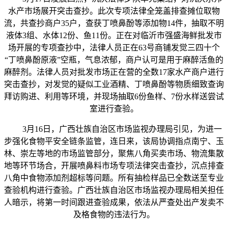
水产市场展开突击查抄。此次专项法律全笼盖排查摊位取物
流，共查抄商户35户，查获丁喷鼻酚等添加物14件，抽取不明
液体3组、水体12份、鱼11份。正在对临沂市强盛海鲜批发市
场开展的专项查抄中，法律人员正在63号商铺发觉三四十个
“丁喷鼻酚原液”空瓶，气息浓郁，商户认可是用于麻醉活鱼的
麻醉剂。法律人员对批发市场正在营的全数17家水产商户进行
突击查抄，对发觉的疑似工业酒精、丁喷鼻酚等物质细致查询
拜访购进、利用等环境，并现场抽取6份鱼样、7份水样送尝试
室进行查验。
3月16日，广西壮族自治区市场监视办理局引见，为进一
步强化食物平安全链条监管，连日来，该局协调指点南宁、玉
林、崇左等地的市场监管部分，聚焦八角买卖市场、物流集散
地等环节场合，开展喷鼻料市场专项法律突击查抄，沉点排查
八角中食物添加剂超标等问题。所有抽检样品已全数送至专业
查验机构进行查验。广西壮族自治区市场监视办理局相关担任
人暗示，将第一时间跟进查验成果，依法从严查处出产发卖不
及格食物的违法行为。