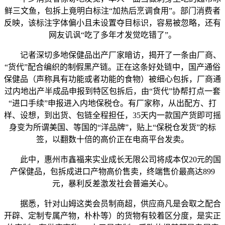
鲜三文鱼，包拆上竟明白标注“加热后烹调食用”。部门消费者
反映，该标注字体偏小且未设置夺目标识，容易被忽略，还有
网友讥讽“吃了多年才发觉吃错了”。
记者深切多地保健品出产厂家暗访，揭开了一条由厂商、
“货代”配合编织的制假黑产链。正在这条好处链中，国产通俗
保健品（声称具有功能或者功能的食物）被细心包拆，厂商通
过内地出产半成品申报到特区包拆后，由“货代”协帮打点一套
“进口手续”申报进入内地保税仓。有厂家称，从出配方、打
样、设想，到出货、包链全程担任，35天内一款国产货即可摇
身变为所谓美国、等国的“洋品牌”，贴上“保税仓发货”的标
签，以翻数十倍的高价正在电商平台发卖。
此中，惠州市鑫福来实业成长无限公司将成本仅20元的国
产保健品，包拆成进口产物高价售卖，终端售价最高达899
元，暴利反差激发社会普遍关心。
据悉，针对山姆这类会员制商超，供应商凡是会取之配合
开辟、定制专属产物，朴朴等）的货物有较着区分度，是实正