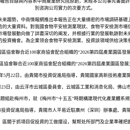
本報告目錄與內容系中商產業研究院原創，未經本公司事先書面許
別咨詢公司實力的次要方式。
來趨勢，中商情報網推出本報告正在大量缜密的市場調研基礎上
给的大量資料。對我國食物平安檢測業現狀、食物平安檢測市場
市場發展動向做了詳盡深切的阐发，并根據行業的發展軌跡對未
的投資機會。為企業领会食物平安檢測業、投資該領域供给決策
協會聯合近100家商協會配合組織的“2026第四屆產業園區
協會聯合近100家商協會配合組織的“2026第四屆產業園區發
年5月22日，由貴陽市投資促進局指導，貴陽國家高新技術產業
月23日，由云浮市云城區委員會、云城區工業和消息化局、佛山
組赴梅州市，就《梅州市“十五五”時期構建現代化產業體系規
陽市投資促進局指導，貴陽市人平易近駐廣州（深圳）辦事處、貴
關于抓項目促投資的工做摆设，幫帮处所部門及企業準確把握2