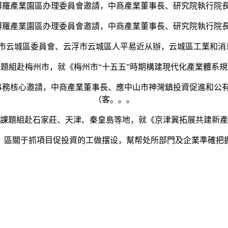
州博羅產業園區办理委員會邀請，中商產業董事長、研究院執行院
州博羅產業園區办理委員會邀請，中商產業董事長、研究院執行院
浮市云城區委員會、云浮市云城區人平易近从辦，云城區工業和
組赴梅州市，就《梅州市“十五五”時期構建現代化產業體系規
產事務核心邀請，中商產業董事長、應中山市神灣鎮投資促進和公
（客。。。
題組赴石家莊、天津、秦皇島等地，就《京津冀拓展共建新產
關于抓項目促投資的工做摆设，幫帮处所部門及企業準確把握2