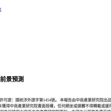
及前景預測
證：國統涉外證字第1454號。 本報告由中商產業研究院出
未獲得中商產業研究院書面授權，任何網坐或媒體不得轉載或援