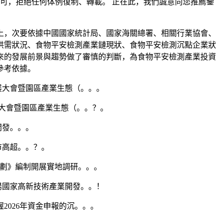
可，拒絕任何体例復制、轉載。 正在此，我們誠意向您推薦鑒
，次要依據中國國家統計局、國家海關總署、相關行業協會、
供需狀況、食物平安檢測產業鏈現狀、食物平安檢測沉點企業狀
來的發展前景與趨勢做了審慎的判斷，為食物平安檢測產業投資
參考依據。
發展大會暨園區產業生態（。。。
展大會暨園區產業生態（。。？。
開發。。。
市高超。。？。
劃》編制開展實地調研。。。
陽國家高新技術產業開發。。！
026年資金申報的沉。。。