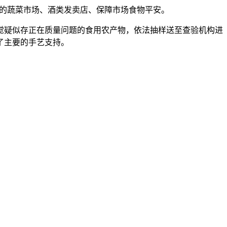
的蔬菜市场、酒类发卖店、保障市场食物平安。
疑似存正在质量问题的食用农产物，依法抽样送至查验机构进
了主要的手艺支持。