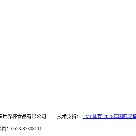
育·2026年国际足联世界杯食品有限公司 技术支持：
TVT体育·2026年国际
0523-87308111