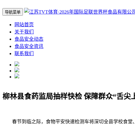
导航菜单
网站首页
关于我们
食品安全动态
食品安全资讯
联系我们
柳林县食药监局抽样快检 保障群众“舌尖
春节到临之际，食物平安快速检测车将深切全县学校食堂、