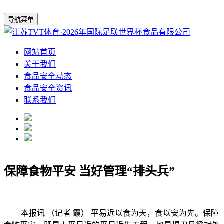
导航菜单
网站首页
关于我们
食品安全动态
食品安全资讯
联系我们
保障食物平安 当好管理“排头兵”
本报讯 （记者 霞） 平易近以食为天，食以安为先。保障