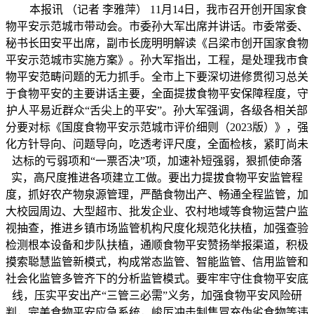
本报讯 （记者 李雅萍） 11月14日，我市召开创开国家食
物平安示范城市带动会。市委孙大军出席并讲话。市委常委、
秘书长田安平出席，副市长庞明明解读《吕梁市创开国家食物
平安示范城市实施方案》。孙大军指出，工程，是处理我市食
物平安范畴问题的无力抓手。全市上下要深切进修贯彻习总关
于食物平安的主要讲话主要，全面提拔食物平安保障程度，守
护人平易近群众“舌尖上的平安”。孙大军强调，各级各相关部
分要对标《国度食物平安示范城市评价细则（2023版）》，强
化方针导向、问题导向，吃透考评尺度，全面检核，紧盯尚未
达标的亏弱项和“一票否决”项，加速补短强弱，狠抓使命落
实，高尺度推进各项建立工做。要出力提拔食物平安监管程
度，抓好农产物泉源管理，严酷食物出产、畅通全程监管，加
大校园周边、大型超市、批发企业、农村地域等食物运营户监
视抽查，推进乡镇市场监管机构尺度化规范化扶植，加强查验
检测根本设备和步队扶植，通顺食物平安赞扬举报渠道，积极
摸索聪慧监管新模式，构成常态监管、智能监管、信用监管和
社会化监管多管齐下的分析监管模式。要牢牢守住食物平安底
线，压实平安出产“三管三必需”义务，加强食物平安风险研
判，完美食物平安应急系统，峻厉冲击制售冒充伪劣食物等违