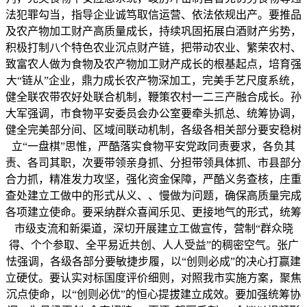
法犯罪勾当，指导企业诚笃取信运营、依法依规出产。要推品
及农产物加工财产高质量成长，持续巩固拓展白酒财产劣势，
积极打制八个特色农业沉点财产链，把带动农业、繁荣农村、
致富农人做为食物及农产物加工财产成长的根基起点，培育强
大“链从”企业，鼎力成长农产物深加工，完美手艺尺度系统，
健全联农带农好处联合机制，鞭策农村一二三产融合成长。孙
大军强调，市食物平安委员会办公室要牵头抓总、统筹协调，
健全完美部分间、区域间联动机制，各级各相关部分要安稳树
立“一盘棋”思惟，严酷落实食物平安党政同责要求，各负其
责、各司其职，次要带领亲身抓、分担带领具体抓、市县部分
合力抓，精准发力攻坚，强化资金保障，严酷义务查核，庄重
查处建立工做中的形式从义、、慢做为问题，确保高质量完成
各项建立使命。要采纳群众喜闻乐见、更接地气的形式，统筹
市级支流和新渠道，深切开展建立工做宣传，营制“群众晓
得、个个参取、全平易近共创、人人受益”的稠密空气。张广
怯强调，各级各部分要敏捷步履，以“创则必成”的决心打赢建
立硬仗。要认实对标国度评价细则，对照我市实施方案，聚焦
沉点使命，以“创则必优”的恒心提拔建立成效。要加强统筹协