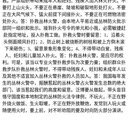
救。严禁组织带动未成年人和妊妇、残疾人加入林火扑火。不
要打上山火头，不要正在悬崖、陡坡和破裂地形处打火，不要
正在大风气候下、猛火前提下间接扑火，不要正在可燃物浓密
处扑火。答：扑救丛林火警，由本地人平易近或丛林防火批示
部同一组织和批示。接到扑火号令的单元和小我，必需敏捷赶
赴指定地址，投入扑救工做。扑救火警时要留意：1、沿着火
头侧面顺风扑打；2、防止树上被烧断的树枝和被上方倒木滚
下来砸伤；3、留意景象形象变化；4、不得带动白叟、残疾
人、妊妇和儿童加入扑火。答：扑救丛林火警，是应尽的权
利。可是，该当以专业火警扑救步队为次要力量；组织群众扑
救步队扑救丛林火警时，不得带动残疾人、妊妇和未成年人以
及其他不适宜加入丛林火警扑救的人员加入。答：我国每年发
生的丛林火警中，报酬惹起的丛林火警占火警发生总数的绝大
部门，该当惹起我们的高度和留意。泛博要从做起，带头盲目
恪守国度和本地制定的丛林防火法令律例，不玩火，不正在野
外烧火做饭、生火取暖，不正在野外放鞭炮，发觉别人玩火或
随便用火时，要上前，对不听劝阻的要及时向防火部分演讲。