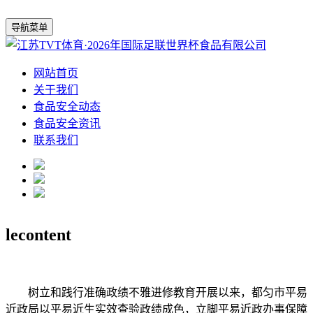
导航菜单
网站首页
关于我们
食品安全动态
食品安全资讯
联系我们
lecontent
树立和践行准确政绩不雅进修教育开展以来，都匀市平易
近政局以平易近生实效查验政绩成色，立脚平易近政办事保障