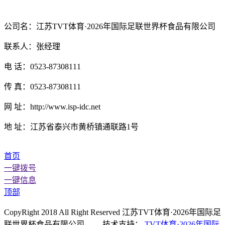
公司名：江苏TVT体育·2026年国际足联世界杯食品有限公司
联系人：张经理
电 话：0523-87308111
传 真：0523-87308111
网 址：http://www.isp-idc.net
地 址：江苏省泰兴市黄桥镇通联路1号
首页
一键拨号
一键信息
顶部
CopyRight 2018 All Right Reserved 江苏TVT体育·2026年国际足
联世界杯食品有限公司 技术支持：
TVT体育·2026年国际