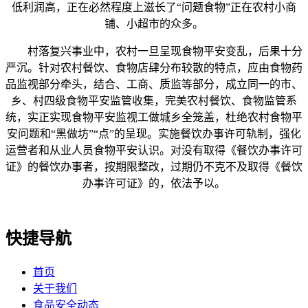
低利润高，正在必然程度上滋长了“问题食物”正在农村小商
铺、小超市的众多。
村落复兴事业中，农村一旦呈现食物平安变乱，后果十分
严沉。针对农村餐饮、食物店肆分布较散的特点，应由食物药
品监视部分牵头，结合、工商、质监等部分，成立同一的市、
乡、村四级食物平安监管收集，完美农村餐饮、食物监管系
统，实正实现食物平安监视工做城乡全笼盖，杜绝农村食物平
安问题和“黑做坊”“点”的呈现。实施餐饮办事许可轨制，强化
运营者和从业人员食物平安认识。对没有取得《餐饮办事许可
证》的餐饮办事者，按期限整改，过期仍不克不及取得《餐饮
办事许可证》的，依法予以。
快捷导航
首页
关于我们
食品安全动态