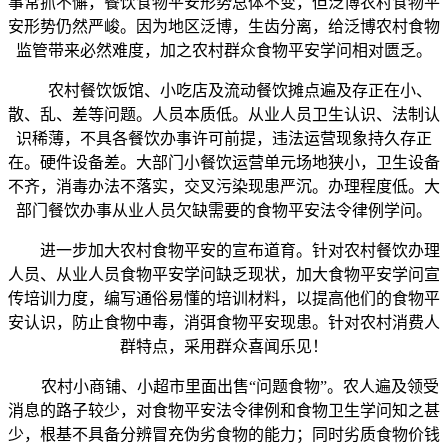
事常抓不懈，餐饮食物平安形势总体不变，但泛博农村食物平
安形势仍然严峻。因为地区泛博，生齿分离，给泛博农村食物
监管带来必然难度，加之农村群众食物平安学问相对匮乏。
农村餐饮饭馆、小吃店及流动餐饮摊点遍及存正在小、
散、乱、差等问题。人员本质低。从业人员卫生认识、法制认
识稀薄，不具各餐饮办事许可前提，违法运营现象持久存正
在。硬件设备差。大部门小餐饮运营单元场地狭小，卫生设备
不齐，消毒办法不落实，交叉污染现患严沉。办理程度低。大
部门餐饮办事从业人员欠缺需要的食物平安法令律例学问。
进一步加大农村食物平安的宣布道育。针对农村餐饮办理
人员、从业人员食物平安学问缺乏现状，加大食物平安学问宣
传培训力度，编写通俗易懂的培训材料，以提高他们的食物平
安认识，防止食物中毒，消弭食物平安现患。针对农村消费人
群特点，采用群众喜闻乐见！
农村小商铺、小超市里面出售“问题食物”。农人遍及领受
消息的路子较少，对食物平安法令律例和食物卫生学问知之甚
少，根基不具备分辨冒充伪劣食物的能力；同时劣质食物价钱