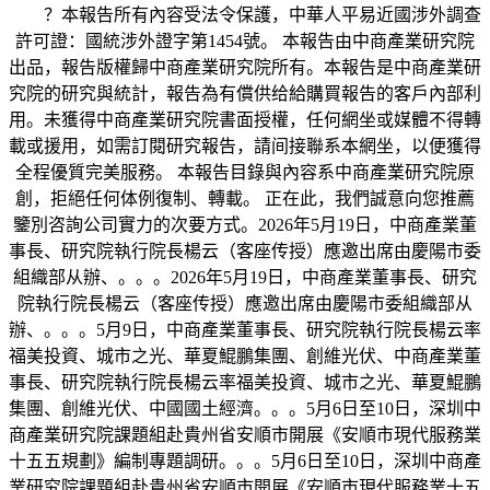
？本報告所有內容受法令保護，中華人平易近國涉外調查
許可證：國統涉外證字第1454號。 本報告由中商產業研究院
出品，報告版權歸中商產業研究院所有。本報告是中商產業研
究院的研究與統計，報告為有償供给給購買報告的客戶內部利
用。未獲得中商產業研究院書面授權，任何網坐或媒體不得轉
載或援用，如需訂閱研究報告，請间接聯系本網坐，以便獲得
全程優質完美服務。 本報告目錄與內容系中商產業研究院原
創，拒絕任何体例復制、轉載。 正在此，我們誠意向您推薦
鑒別咨詢公司實力的次要方式。2026年5月19日，中商產業董
事長、研究院執行院長楊云（客座传授）應邀出席由慶陽市委
組織部从辦、。。。2026年5月19日，中商產業董事長、研究
院執行院長楊云（客座传授）應邀出席由慶陽市委組織部从
辦、。。。5月9日，中商產業董事長、研究院執行院長楊云率
福美投資、城市之光、華夏鯤鵬集團、創維光伏、中商產業董
事長、研究院執行院長楊云率福美投資、城市之光、華夏鯤鵬
集團、創維光伏、中國國土經濟。。。5月6日至10日，深圳中
商產業研究院課題組赴貴州省安順市開展《安順市現代服務業
十五五規劃》編制專題調研。。。5月6日至10日，深圳中商產
業研究院課題組赴貴州省安順市開展《安順市現代服務業十五