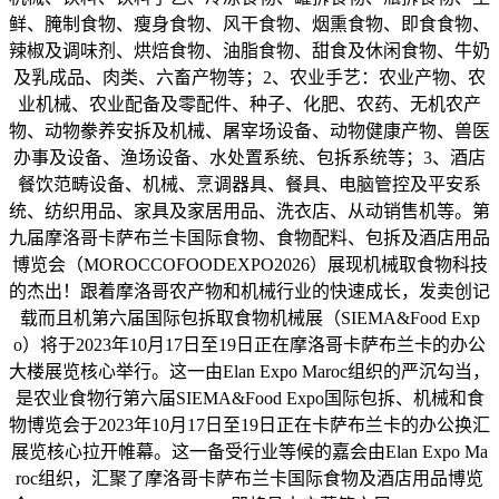
鲜、腌制食物、瘦身食物、风干食物、烟熏食物、即食食物、
辣椒及调味剂、烘焙食物、油脂食物、甜食及休闲食物、牛奶
及乳成品、肉类、六畜产物等；2、农业手艺：农业产物、农
业机械、农业配备及零配件、种子、化肥、农药、无机农产
物、动物豢养安拆及机械、屠宰场设备、动物健康产物、兽医
办事及设备、渔场设备、水处置系统、包拆系统等；3、酒店
餐饮范畴设备、机械、烹调器具、餐具、电脑管控及平安系
统、纺织用品、家具及家居用品、洗衣店、从动销售机等。第
九届摩洛哥卡萨布兰卡国际食物、食物配料、包拆及酒店用品
博览会（MOROCCOFOODEXPO2026）展现机械取食物科技
的杰出！跟着摩洛哥农产物和机械行业的快速成长，发卖创记
载而且机第六届国际包拆取食物机械展（SIEMA&Food Exp
o）将于2023年10月17日至19日正在摩洛哥卡萨布兰卡的办公
大楼展览核心举行。这一由Elan Expo Maroc组织的严沉勾当，
是农业食物行第六届SIEMA&Food Expo国际包拆、机械和食
物博览会于2023年10月17日至19日正在卡萨布兰卡的办公换汇
展览核心拉开帷幕。这一备受行业等候的嘉会由Elan Expo Ma
roc组织，汇聚了摩洛哥卡萨布兰卡国际食物及酒店用品博览