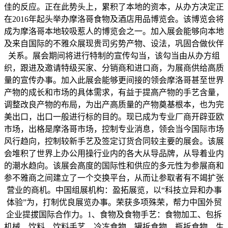
佳的反应。正在此势头上，累积了本地的资本，从办方决定正
在2016年起头举办摩洛哥食物及酒店用品博览会。该博览会将
成为摩洛哥本地较吸惹人的博览会之一。加入展会能够向本地
及来自国际的不雅众展现贵司劣势产物、设法，巩固合做伙伴
关系。展会期间将进行特制的宣传勾当，该勾当由从办方组
织，跟进及邀请特级买家、分销商和进口商，为展商供给高质
量的宣传办事。加入此展会能够更间接的领会摩洛哥甚至世界
产物的成长和市场的具体需求，有益于提高产物的手艺含量，
调整改良产物的布局，为出产高质量的产物奠基根本，也为完
美出口，出口一般进行标的目的。现已成为专业厂商开辟亚欧
市场，出格是摩洛哥市场，控制专业消息，领会当今国际市场
风行趋向，控制较新手艺及签定订货合同较主要的展会。该展
会堆积了世界上办公用操行业内的各大从导品牌，从导着业内
的潮水趋向。该展会高度的国际性和供应的多元性为参展商和
参不雅商之间建立了一个交换平台，从而让参取者有不竭扩张
营业的商机。中国组展机构：盈拓展览，以“科技立异和办事
体验”为，打制优良展览办事。荣获多项殊荣，帮力中国外贸
企业提拔国际合作力。1、食物及食物手艺：食物加工、包拆
机械、饮料、饮料手艺、冷冻食物、罐拆食物、瓶拆食物、生