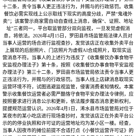
十二条，责令当事人更正违法行为，并赐与的行政惩罚。收集
餐饮必需实现线上公示取线下现实的高度分歧，严禁“鬼魂外
卖”；该案警示商家需自动自查线上消息，确保“、证照、地址
址”三者同一，平台取监管部分双向监视，一旦发觉虚假消
息，将依法。2026年4月15日，罗田县市场监管局法律人员对
当事人运营的场合进行监视查抄，发觉该店正在收集外卖平台
上展现的后厨照片、门店照片为虚假AI合成照片，取现实运
营消息不符。当事人的上述行为违反了《收集餐饮办事食物平
安监视办理法子》第十条，按照《收集餐饮办事食物平安监视
办理法子》第三十二条，罗田县市场监管局依法责令当事人更
正违法行为，并赐与的行政惩罚。当事人线上店肆消息取现实
运营环境不符，试图逃避监视监管，侵害消费者知情权。本案
警示收集餐饮运营者必需严酷恪守食物平安办理法令律例，应
按照要求进行消息公示和更新，依法履步履态消息更新权利，
提拔规范运营认识。2026年4月1日，浠水县市场监管局对位于
某夜市的某小吃店进行现场查抄时，发觉该店正在外卖平台公
示的的停业执照和许可证的运营地址均为某小区一楼。经查，
当事人因夜市的摊位前提不合适打点《小餐饮运营许可证》的