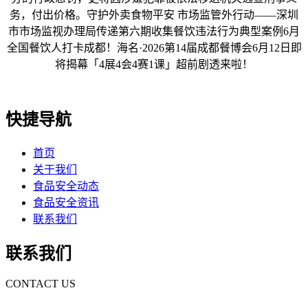
务，付出价格。守护外卖食物平安 市场监管外行动——深圳
市市场监视办理局传递第六期收集餐饮违法行为典型案例6月
全国餐饮人打卡成都！海名·2026第14届成都餐博会6月12日即
将揭幕「4展4会4赛1课」超前剧透来啦！
快捷导航
首页
关于我们
食品安全动态
食品安全资讯
联系我们
联系我们
CONTACT US