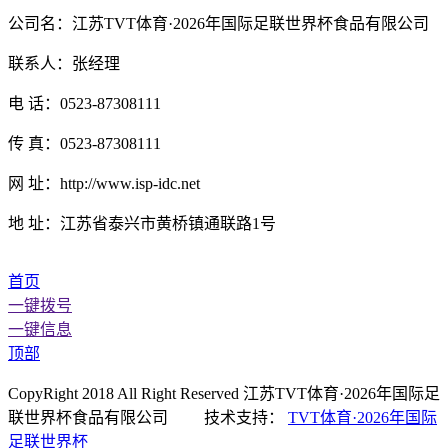
公司名：江苏TVT体育·2026年国际足联世界杯食品有限公司
联系人：张经理
电 话：0523-87308111
传 真：0523-87308111
网 址：http://www.isp-idc.net
地 址：江苏省泰兴市黄桥镇通联路1号
首页
一键拨号
一键信息
顶部
CopyRight 2018 All Right Reserved 江苏TVT体育·2026年国际足
联世界杯食品有限公司 技术支持：
TVT体育·2026年国际
足联世界杯