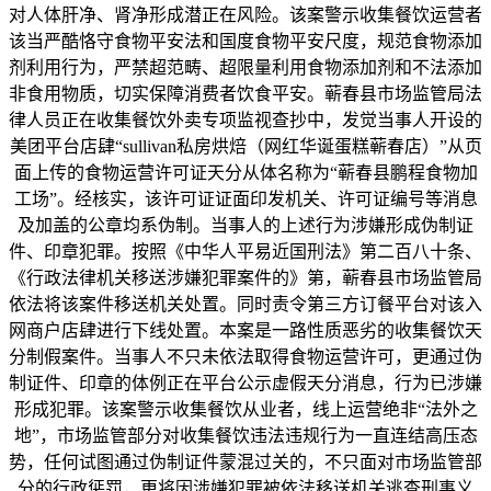
对人体肝净、肾净形成潜正在风险。该案警示收集餐饮运营者
该当严酷恪守食物平安法和国度食物平安尺度，规范食物添加
剂利用行为，严禁超范畴、超限量利用食物添加剂和不法添加
非食用物质，切实保障消费者饮食平安。蕲春县市场监管局法
律人员正在收集餐饮外卖专项监视查抄中，发觉当事人开设的
美团平台店肆“sullivan私房烘焙（网红华诞蛋糕蕲春店）”从页
面上传的食物运营许可证天分从体名称为“蕲春县鹏程食物加
工场”。经核实，该许可证证面印发机关、许可证编号等消息
及加盖的公章均系伪制。当事人的上述行为涉嫌形成伪制证
件、印章犯罪。按照《中华人平易近国刑法》第二百八十条、
《行政法律机关移送涉嫌犯罪案件的》第，蕲春县市场监管局
依法将该案件移送机关处置。同时责令第三方订餐平台对该入
网商户店肆进行下线处置。本案是一路性质恶劣的收集餐饮天
分制假案件。当事人不只未依法取得食物运营许可，更通过伪
制证件、印章的体例正在平台公示虚假天分消息，行为已涉嫌
形成犯罪。该案警示收集餐饮从业者，线上运营绝非“法外之
地”，市场监管部分对收集餐饮违法违规行为一直连结高压态
势，任何试图通过伪制证件蒙混过关的，不只面对市场监管部
分的行政惩罚，更将因涉嫌犯罪被依法移送机关逃查刑事义