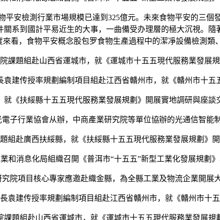
物平安檢測行業市場規模已達到325億元。未來食物平安的三個
件關系到國計平易近生的大事，一曲備受办理層的極大沉視。隨
度來看，食物平安概念股包罗食物生產過程中的潔凈設備檢測類、
課題組赴山西省運城市，就《運城市十五五現代服務業發展規
建传授率規劃編制項目組赴江西省贛州市，就《贛州市十五
《扶綏縣十五五現代服務業發展規劃》開展實地調研與座談
電子行業協會从辦，中商產業研究院等單位協辦的光通信智能
組赴廣西扶綏縣，就《扶綏縣十五五現代服務業發展規劃》開
工業和消息化局組織召開《普洱市“十五五”新型工業化發展規劃
究院項目核心專家應邀赴織金縣，為全縣工業及物流企業開展
袁建传授率規劃編制項目組赴江西省贛州市，就《贛州市十五
題組赴山西省運城市，就《運城市十五五現代服務業發展規