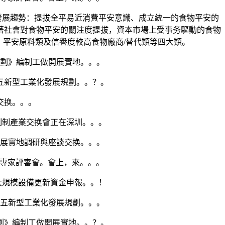
發展趨勢：提拔全平易近消費平安意識、成立統一的食物平安的
著社會對食物平安的關注度提拔，資本市場上受事务驅動的食物
平安原料類及信譽度較高食物廠商/替代類等四大類。
劃》編制工做開展實地。。。
五新型工業化發展規劃。。？。
交换。。。
制制產業交换會正在深圳。。。
展實地調研與座談交换。。。
》專家評審會。會上，來。。。
大規模設備更新資金申報。。！
五新型工業化發展規劃。。。
劃》編制工做開展實地。。？。