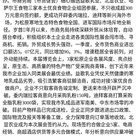
办。市商务局（市贸促会）细心遴选益歌乳业、北显农业、哈
萨尔王食物三家本土优良食物企业组团参展，不只收成超300
万元意向签约额，更成功开辟委内瑞拉、迪拜等新兴海外市
场，为松原寒地生态特色食物全国、进军国际市场斥地全新
径。岁首年月以来，市商务局持续深耕外贸从体培育，自动
搭台牵线，积极组织本土企业走进各类国际性展会闯市场、寻
商机、拓销。外贸成长势头强劲，一季度，全市货色商业进出
口额达5。07亿元，同比增加90。3%，增速稳居全省前列，对
外动能持续。本届博览会上，3家松原企业各展风度、亮点纷
呈，原生态、高质量的特色产物广受采购商青睐，创下近年来
我市企业加入同类展会最优业绩。益歌乳业凭仗天然健康的寒
地乳成品劣势，吸引浩繁客商驻脚洽商，成功对接5家优良合
做商户。企业不只取客商告竣定制、更送来市场开辟严沉冲
破。委内瑞拉客商意向月采购乳粉150吨，迪拜客商打算采购
全脂乳粉3000袋，实现我市乳成品进军南美、中东市场零的冲
破。目前产物样品已完成送检，企业正同步跟进进出口政策、
国际物流及报关等筹备工做，全力保障意向订单落地收效。北
显农业成为本次展会签约从力。现场签约合做企业5家、电商
经销、商超酒店供货等多元合做模式，年分析意向供应量冲破