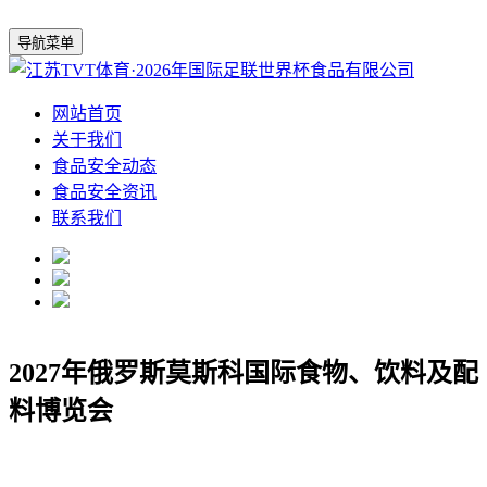
导航菜单
网站首页
关于我们
食品安全动态
食品安全资讯
联系我们
2027年俄罗斯莫斯科国际食物、饮料及配
料博览会