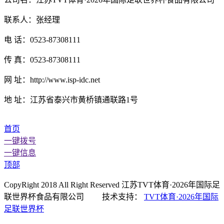
联系人：张经理
电 话：0523-87308111
传 真：0523-87308111
网 址：http://www.isp-idc.net
地 址：江苏省泰兴市黄桥镇通联路1号
首页
一键拨号
一键信息
顶部
CopyRight 2018 All Right Reserved 江苏TVT体育·2026年国际足
联世界杯食品有限公司 技术支持：
TVT体育·2026年国际
足联世界杯