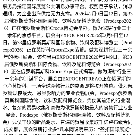
事务局指定国际展览公共消息办事平台。权势巨子承认，消息
通顺，为企业出海供给无力支撑。2026年2月9日至12日，第33
届俄罗斯莫斯科国际食物、饮料及配料博览会（Prodexpo202
6）正在俄罗斯莫斯科Crocus博览会举办。做为深耕行业三十
余年的焦点平台，展会由EXPOCENTR2026年2月9日至12
日，第33届俄罗斯莫斯科国际食物、饮料及配料博览会（Prod
expo2026）正在莫斯科CrocusExpo落幕。做为深耕行业三十余
年的标杆展会，该勾当由EXPOCENTRE2026年2月9日，第33
届俄罗斯莫斯科国际食物、饮料及配料博览会（Prodexpo202
6）正在俄罗斯莫斯科CrocusExpo正式揭幕。做为深耕行业三
十余年的计谋平台，展会由EXPOCENTREAO正在俄罗斯的
心净莫斯科，一场全球食物行业的嘉会即将拉开帷幕。做为俄
罗斯规模最大、最具影响力的专业食物展会，Prodexpo俄罗斯
莫斯科国际食物、饮料及配料博览会，凭仗其前沿的行业潮
水、复杂的贸易收集和高做为俄罗斯规模最大的食物行业专业
展会，Prodexpo（俄罗斯莫斯科国际食物、饮料及配料博览
会）凭仗丰硕的新品潮水、普遍的贸易收集取千亿卢布级合同
成交额，展会深耕行业多*凡本网说明来历：“盈拓国际展览”