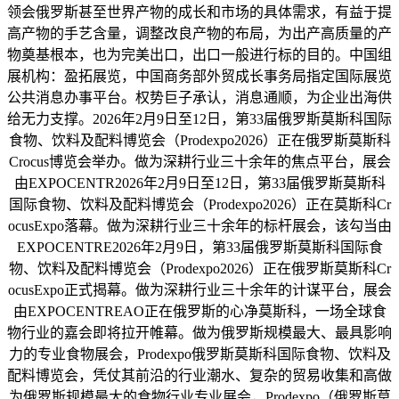
领会俄罗斯甚至世界产物的成长和市场的具体需求，有益于提
高产物的手艺含量，调整改良产物的布局，为出产高质量的产
物奠基根本，也为完美出口，出口一般进行标的目的。中国组
展机构：盈拓展览，中国商务部外贸成长事务局指定国际展览
公共消息办事平台。权势巨子承认，消息通顺，为企业出海供
给无力支撑。2026年2月9日至12日，第33届俄罗斯莫斯科国际
食物、饮料及配料博览会（Prodexpo2026）正在俄罗斯莫斯科
Crocus博览会举办。做为深耕行业三十余年的焦点平台，展会
由EXPOCENTR2026年2月9日至12日，第33届俄罗斯莫斯科
国际食物、饮料及配料博览会（Prodexpo2026）正在莫斯科Cr
ocusExpo落幕。做为深耕行业三十余年的标杆展会，该勾当由
EXPOCENTRE2026年2月9日，第33届俄罗斯莫斯科国际食
物、饮料及配料博览会（Prodexpo2026）正在俄罗斯莫斯科Cr
ocusExpo正式揭幕。做为深耕行业三十余年的计谋平台，展会
由EXPOCENTREAO正在俄罗斯的心净莫斯科，一场全球食
物行业的嘉会即将拉开帷幕。做为俄罗斯规模最大、最具影响
力的专业食物展会，Prodexpo俄罗斯莫斯科国际食物、饮料及
配料博览会，凭仗其前沿的行业潮水、复杂的贸易收集和高做
为俄罗斯规模最大的食物行业专业展会，Prodexpo（俄罗斯莫