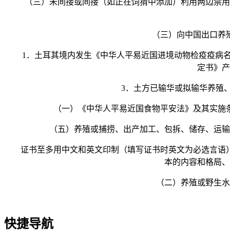
（三）未间接或间接（如正在饲猜中添加）利用两边禁用的
（三）向中国出口养殖或
1．土耳其境内发生《中华人平易近国进境动物检疫疫病名录
定书》产
3．土方已输华或拟输华养殖、
（一）《中华人平易近国食物平安法》及其实施条
（五）养殖或捕捞、出产加工、包拆、储存、运输、
证书至多用中文和英文印制（填写证书时英文为必选言语）
本的内容和格局、
（二）养殖或野生水产
快捷导航