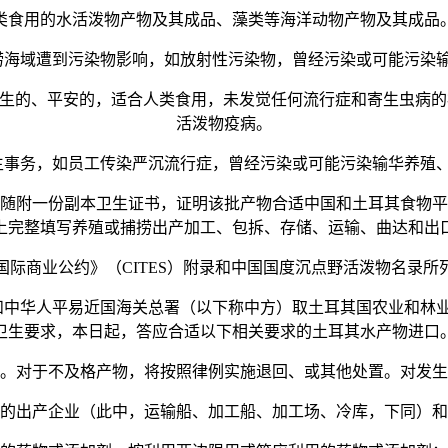
用的水活泼物产物及其成品、藻类等海洋动物产物及其成品
海域遭到污染物影响，如放射性污染物，曾经污染或可能污染输
的、平安的，适合人类食用，未发觉任何流行症和寄生虫病的病
活泼物疫病。
事务，如员工传染严沉流行症，曾经污染或可能污染输华养殖、
附一份副本卫生证书，证明该批产物合适中国和土耳其食物平
上完整填写养殖或捕捞出产加工、包拆、存储、运输、曲达和出
商业公约》（CITES）附录和中国国度沉点野活泼物名录所
中华人平易近国海关总署（以下称中方）取土耳其国农业和林
卫生要求，本日起，答应合适以下相关要求的土耳其水产物进口
对于不及格产物，将按照律例实施退回、或其他处置。对发生
出产企业（此中，运输船、加工船、加工场、冷库，下同）和