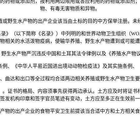
药物或添加剂，按利用两边限用或答应利用的药物或添加剂；
物、有毒无害物质和异物。
野生水产物的出产企业该当由土标的目的中方保举注册。未
》（以下简称《名录》）中列明的和世界动物卫生组织（WO
物相关的水活泼物疫病，使输华养殖、野生水产物遭到或可能遭
野生水产物严沉违反中国和土耳其法令律例以及《养殖水产物议
例、《中华人平易近国进出境动动物检疫法》及其实施条例、《
曲达和出口等全过程均合适两边相关养殖或野生水产物卫生要
。证书的格局、内容须事先获得两边承认。土方应及时将证书样
签发机构印章和签字官员笔迹有变动，土方应至多正在生效前一
物的出产企业的食物平安卫生前提该当合适中方和土方相关食