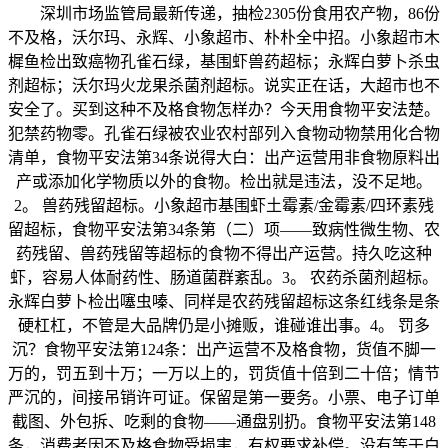
深圳市场监管局最新传递，抽检2305份食用农产物，86份
不及格，沃尔玛、永辉、小象超市、朴朴全中招。小象超市木
樨鱼检出致癌物孔雀石绿，基围虾兽药超标；永辉白萝卜杀虫
剂超标；沃尔玛火龙果杀菌剂超标。说实正在话，大超市也不
安全了。买到这种不及格食物怎样办？今天用食物平安法楚。
犯禁药物零。孔雀石绿被农业农村部列入食物动物禁用化合物
清单，食物平安法第34条说得大白：出产运营用非食物原料出
产或添加化学物质以外的食物。检出就是违法，没不足地。
2。 兽药残留超标。小象超市基围虾土霉素/金霉素/四环素残
留超标，食物平安法第34条第（二）项——致病性微生物、农
药残留、兽药残留等超标的食物不得出产运营。持久吃这种
虾，容易人体耐药性、肠道菌群紊乱。3。 农药杀菌剂超标。
永辉白萝卜检出噻虫嗪、同样是农药残留超标这条红线条是条
硬杠杠，不管是大品牌仍是小摊贩，谁碰谁出事。4。 罚多
沉？食物平安法第124条：出产运营不及格食物，货值不脚一
万的，罚五到十万；一万以上的，罚货值十倍到二十倍；情节
严沉的，间接吊销许可证。保留是第一要务。小票、电子订单
截图、外包拆、吃剩的食物——通盘别扔。食物平安法第148
条，消费者因不及格食物受损害，有权要求补偿。没有等于白