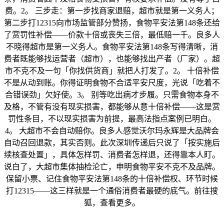
费。2。 三步走：第一步找商家退赔，超市就是第一义务人；
第二步打12315向市场监管部分赞扬，食物平安法第148条还给
了赏罚性补偿——价款十倍或丧失三倍，最低赔一千。良多人
不晓得超市是第一义务人。食物平安法第148条写得清晰，消
费者既能够找运营者（超市），也能够找出产者（厂家）。超
市不克不及一句「你找供货商」就把人打发了。2。 十倍补偿
不是从动到账。你得证明食物不合适平安尺度，光说「吃着不
合错误劲」欠好使。3。 别等吃出病才步履。只需食物本身不
及格，不管有没有现实损害，都能够从意十倍补偿——这是赏
罚性条目，不以现实损害为前提，最高法指点案例已明白。
4。 大超市不会自动赔你。良多人感觉沃尔玛永辉是大品牌会
自动召回退款，其实否则。此次深圳传递后只说了「按实施后
续核查处置」，具体怎样罚、消费者怎样退，还得靠本人盯。
说白了，大超市集体抽检沦亡，申明食物平安不克不及品牌。
保留小票、记住食物平安法第148条的十倍补偿权、环节时候
打12315——这三样就是一个通俗消费者最硬的底气。前往搜
狐，查看更多。