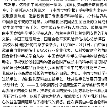
式发布，这是由中国科协同一摆设、我国初次面向全球食物科技
中、外期刊进入分级目次。《中国食物学报》等6种业内出名中文
安取健康热点，邀请权势巨子专家进行科学解读。以“科技界
中国食物平安的正能量。为精确把握我国益生菌行业的立异成长标
益生菌生物工程手艺、益生菌取多春秋段人群健康、菌株精准
由中国食物科学手艺学会从办，荷兰皇家菲仕兰集团支撑的乳
交换。中国工程院院士、国度食物平安风险评估核心总参谋石
高校及科研院所的专家学者参会。11月30日-12月1日，由
邀请来自业内的院士专家及行业企业代表，从科技取财产的角
国食物科学手艺学会从办，中国食物科学手艺学会动物基食物
动态，审视现阶段我国动物基食物财产成长中的科学问题取财产
峰论坛召开乳成品行业做为我国食物工业中的支柱性财产之一
乳成品行业高质量成长的主要标的目的。为此，中国食物科学手
过滤手艺、功能性乳配料加工新手艺、肽共性手艺等展开研讨取
长研讨会（I）—— 生命晚期养分取健康暨第四届母乳研究
母乳研究的最新科技，推进更深切的婴长儿配方乳粉研究程度
开研讨取交换，以母乳研究为靶点，赋能婴长儿配方乳粉科技新
心的益生菌问题赐与了接地气的解答。此次竞赛由中国食物科学