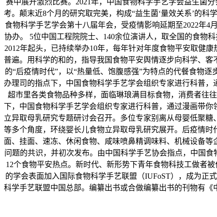
赛中展开激烈比赛。2021年，中国食物科学手艺学会益生菌
考。颠末近8个月的研究取完美，构成“益生菌‘量效关系’的科
食物科学手艺学会第十八届年会，受疫情影响延期至2022年4
协办。 5位中国工程院院士、140余位演讲人，取全国的食物
2012年起头，已持续举办10年，每年针对年度食物平安取
普遍。用科学的和的，指导我国食物平安舆情逐步向科学、客
的“后疫情时代”，以“热量低、饱腹感强”为特点的代餐食物
办理司的指点下，中国食物科学手艺学会组织专家进行科普，
超市里各类食物品种多样，面临琳琅满目标食物，消费者往往
下，中国食物科学手艺学会组织专家进行科普，通过漫画带你领
立异取母乳研究专题研讨会召开。多位专家别离从母婴低聚糖
等多个角度，环绕婴长儿食物立异取母乳研究展开。后疫情时
面、挂面、速冻、休闲食物、咸味喷鼻精调味料、机械设备等企
问题的共识，并初次发布。由中国科学手艺协会指点，中国食物科
12个食物平安热点。新时代、新形势下青年食物科技工做者被付
的学会表面加入国际食物科学手艺联盟（IUFoST），成为正
科学手艺联盟中国总部。编纂出书或合做编纂出书的刊物有《中