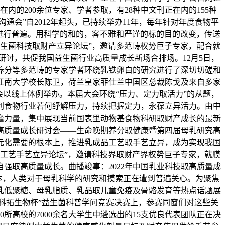
的200余位专家、学者参取，有28种中文刊正在内的155种
通会”自2012年起头，已持续举办11年，每年针对年度食物平
进行普遍。用科学的和的，客不雅和严谨的标的目的改变，传送
年益生菌科技取财产立异论坛”，邀请多范畴权势巨子专家，配合就
讨，共促我国益生菌行业高质量成长新场合排场。12月5日，
养分等多范畴的专家学者环绕乳铁卵白的研究进行了深切切磋和
江南大学校长陈卫，荷兰皇家菲仕兰中国区总裁陈戈及来自多家
大会以线上体例举办。本届大会环绕“压力、定力取活力”的从题，
利食物行业若何纾解压力，持续把握定力，永葆立异活力。由中
瞻力量，集中展现当前国表里动物基食物科研取财产成长的最新
取高质量成长研讨会——生命晚期养分取健康暨第四届母乳研究高
元化需要的根本上，推进乳成品工艺取手艺立异，成为实现我国
品工艺手艺立异论坛”，邀请科技界取财产界权势巨子专家，就膜
强取高质量成长。曲播竣事：2022年中国乳业科技取高质量成
本，人类对于母乳科学的研究和摸索正在遭到普遍关心。为聚焦
乳低聚糖、母乳脂质、乳品取儿童免疫及骨骼发育等热点话题展
“科拓生物杯”益生菌科普学问竞赛决赛上，参赛同窗们对这些关
高校的7000余名大学生中遴选出的15支优良代表团队正在决