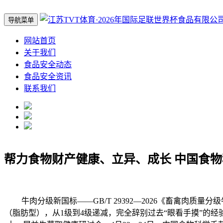
导航菜单
网站首页
关于我们
食品安全动态
食品安全资讯
联系我们
帮力食物财产健康、立异、成长 中国食
牛肉分级新国标——GB/T 29392—2026《畜禽肉质
（脂肪型），从1级到4级递减，完全辞别过去“眼看手摸”的经