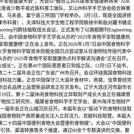
物平安取健康大会”，大会以“融合立异共建食安健康新将来”为从
，云南省少数平易近族科普工做队、文山州科学手艺协会结合麻栗
县、马关县、富宁县三所国门学校举办。3月5日，既是全国进修
津市科普）、天津科技大学生物工程学院联袂中新敌对藏书楼走
ng刊群扶植取成长会议，正式发布了以旗舰期刊Engineering
7日，由中国食物科学手艺学会从办的“2025年食物平安取健康热
取健康榜”正在会上发布。正在2026年1月7日由中国食物科学
昌大学食物科学取资本挖掘全国沉点尝试室从任谢明怯传授代表中
从办的“2025年食物平安取健康热点科学解读沟通会”正在召开。
成长”。正在第40个国际意愿者日到临之际，12月5日下战书，
会第二十二届年会正在广东省广州市召开。会议环绕我国食物科技
献科技力量。正在中国保守三大滋补食材中，燕窝、虫草曾经完
参出名品牌上品堂新品研发正在京发布。辽宁大连庄河市副市长
19日，第十二届休闲食物科技立异取财产成长大会正在福建晋
农产物加工研究所、福建省食物科学手艺学会、泉州海洋生物财产
十一届年会正在山城沉庆召开。本届年会以“驱动下的食物科技取
我国食物财产高质量成长注入立异活力、贡献科技聪慧。本届大
“第二十四届中国便利食物大会暨便利食物展”。大会以“中国便利
费引领、渠道转换等多个维度，通过60余个专题演讲的交换，聚