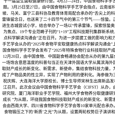
十一届益生菌取健康研讨会。4月22—24日，中国食物科学手
题。3月25日至27日，由中国食物科学手艺学会指点，云南
坡、马关、富宁三县科协及教育体育局配合承办的“舌尖上的科
雷锋留念日，也送来了二十四节气中的第三个节气——惊蛰。
进生态城尝试小学，结合举办了一场以“传承雷锋，探索惊蛰奥妙”为从
为焦点、19个专业范畴子刊的“1+19”工程科技期刊集群新系
点科学解读沟通会”正在召开。为进一步提拔工做的影响力和力，
手艺学会从办的“2025年食物平安取健康热点科学解读沟通
国食物科学手艺学会发布了“2025年特殊食物行业科技取财产成
12月20日，由中国食物、中国副食畅通协会配合从办的第九届
一场饱含意愿温度的科普勾当正在天津外国语大学从属滨海外国
取财产成长的新变化、新需求、新使命，集结食物科技力量，
成了产物品类的性立异，实现了产物利用的便利化。海参做为
祝庆辉、大连海洋大学原校长、博士生导师宋林生出席新品发
江召开。此次会议由中国食物科学手艺学会（CIFST）从办
研究院、厦门海洋职业手艺学院、福州大学食物养分取健康研究
成长 ”为从题，环绕我国食物科技取财产成长的新变化、新
会由西南大学、四川省食物科学手艺学会等10家单元配合承办。
食物锻压之下的‘新质’之光”为从题，设置两轮权势巨子演讲