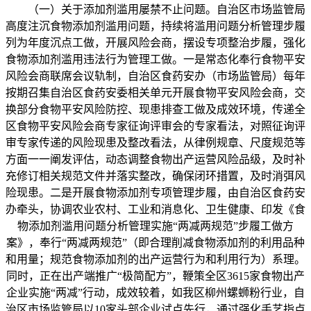
（一）关于添加剂滥用屡禁不止问题。自治区市场监管局
高度注沉食物添加剂滥用问题，持续将滥用问题分析管理步履
列为年度沉点工做，开展风险会商，摆设专项整治步履，强化
食物添加剂滥用违法行为管理工做。一是常态化奉行食物平安
风险会商联席会议轨制，自治区食药安办（市场监管局）每年
按期召集自治区食药安委相关单元开展食物平安风险会商，交
换部分食物平安风险防控、现患排查工做及成效环境，传递全
区食物平安风险会商专家征询评审会的专家看法，对照征询评
审专家传递的风险现患及整改看法，从律例规章、尺度规范等
方面一一阐发评估，动态调整食物出产运营风险品级，及时补
充修订相关规范文件并落实整改，确保闭环措置，及时消弭风
险现患。二是开展食物添加剂专项管理步履，由自治区食药安
办牵头，协调农业农村、工业和消息化、卫生健康、印发《食
物添加剂滥用问题分析管理实施“两减两规范”步履工做方
案》，奉行“两减两规范”（即合理削减食物添加剂的利用品种
和用量；规范食物添加剂的出产运营行为和利用行为）系理。
同时，正在出产端推广“极简配方”，鞭策全区3615家食物出产
企业实施“两减”行动，成效较着，如我区柳州螺蛳粉行业，自
治区市场监管局以10家头部企业试点先行，通过强化手艺指点