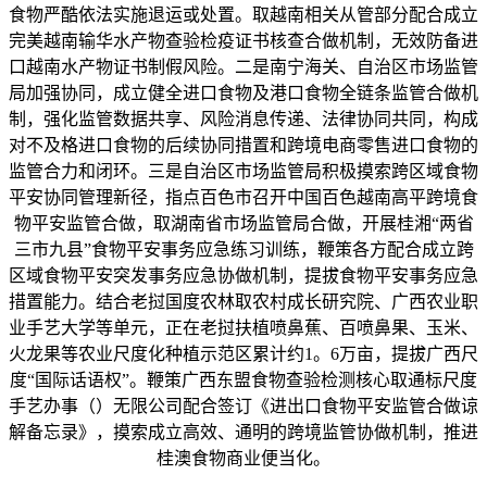
食物严酷依法实施退运或处置。取越南相关从管部分配合成立
完美越南输华水产物查验检疫证书核查合做机制，无效防备进
口越南水产物证书制假风险。二是南宁海关、自治区市场监管
局加强协同，成立健全进口食物及港口食物全链条监管合做机
制，强化监管数据共享、风险消息传递、法律协同共同，构成
对不及格进口食物的后续协同措置和跨境电商零售进口食物的
监管合力和闭环。三是自治区市场监管局积极摸索跨区域食物
平安协同管理新径，指点百色市召开中国百色越南高平跨境食
物平安监管合做，取湖南省市场监管局合做，开展桂湘“两省
三市九县”食物平安事务应急练习训练，鞭策各方配合成立跨
区域食物平安突发事务应急协做机制，提拔食物平安事务应急
措置能力。结合老挝国度农林取农村成长研究院、广西农业职
业手艺大学等单元，正在老挝扶植喷鼻蕉、百喷鼻果、玉米、
火龙果等农业尺度化种植示范区累计约1。6万亩，提拔广西尺
度“国际话语权”。鞭策广西东盟食物查验检测核心取通标尺度
手艺办事（）无限公司配合签订《进出口食物平安监管合做谅
解备忘录》，摸索成立高效、通明的跨境监管协做机制，推进
桂澳食物商业便当化。