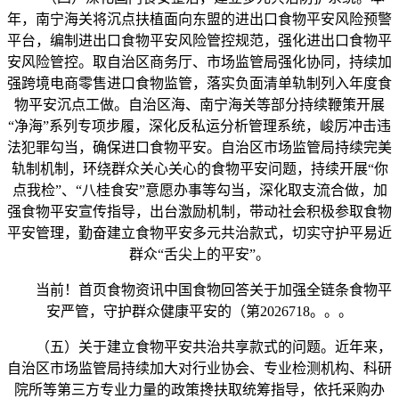
年，南宁海关将沉点扶植面向东盟的进出口食物平安风险预警
平台，编制进出口食物平安风险管控规范，强化进出口食物平
安风险管控。取自治区商务厅、市场监管局强化协同，持续加
强跨境电商零售进口食物监管，落实负面清单轨制列入年度食
物平安沉点工做。自治区海、南宁海关等部分持续鞭策开展
“净海”系列专项步履，深化反私运分析管理系统，峻厉冲击违
法犯罪勾当，确保进口食物平安。自治区市场监管局持续完美
轨制机制，环绕群众关心关心的食物平安问题，持续开展“你
点我检”、“八桂食安”意愿办事等勾当，深化取支流合做，加
强食物平安宣传指导，出台激励机制，带动社会积极参取食物
平安管理，勤奋建立食物平安多元共治款式，切实守护平易近
群众“舌尖上的平安”。
当前！首页食物资讯中国食物回答关于加强全链条食物平
安严管，守护群众健康平安的（第2026718。。。
（五）关于建立食物平安共治共享款式的问题。近年来，
自治区市场监管局持续加大对行业协会、专业检测机构、科研
院所等第三方专业力量的政策搀扶取统筹指导，依托采购办