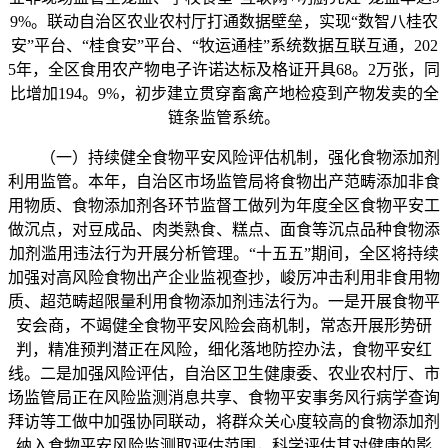
9%。联动自治区农业农村厅打通数据壁垒，实现“数智八桂农
安”平台、“桂食安”平台、“牧运通桂”系统数据互联互通，202
5年，全区食用农产物电子许诺达标及格证开具68。2万张，同
比增加194。9%，初步建立贯穿畜禽产地检疫到产物发卖的全
链条监管系统。
（一）持续健全食物平安风险评估机制，强化食物添加剂
利用监管。本年，自治区市场监管局将食物出产范畴添加非食
用物质、食物添加剂各环节监督工做列为年度全区食物平安工
做沉点，对豆成品、肉类熟食、糕点、面食等沉点品种食物添
加剂滥用违法行为开展分析管理。“十五五”期间，全区将持续
加强对高风险食物出产企业监视查抄，峻厉冲击利用非食用物
质、超范畴超限量利用食物添加剂违法行为。一是开展食物平
安会商，不竭健全食物平安风险会商机制，常态开展形势研
判，精准预判潜正在风险，细化落地防控办法，食物平安红
线。二是加强风险评估，自治区卫生健康委、农业农村厅、市
场监管局正在风险监测消息共享、食物平安事务风行病学查询
拜访等工做中加强协同联动，将群众关心度较高的食物添加剂
纳入食物平安风险监测取评估范围，科学评估其对健康的影