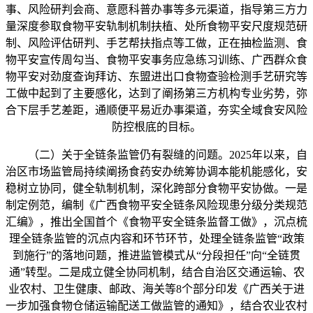
事、风险研判会商、意愿科普办事等多元渠道，指导第三方力
量深度参取食物平安轨制机制扶植、处所食物平安尺度规范研
制、风险评估研判、手艺帮扶指点等工做，正在抽检监测、食
物平安宣传周勾当、食物平安事务应急练习训练、广西群众食
物平安对劲度查询拜访、东盟进出口食物查验检测手艺研究等
工做中起到了主要感化，达到了阐扬第三方机构专业劣势，弥
合下层手艺差距，通顺便平易近办事渠道，夯实全域食安风险
防控根底的目标。
（二）关于全链条监管仍有裂缝的问题。2025年以来，自
治区市场监管局持续阐扬食药安办统筹协调本能机能感化，安
稳树立协同，健全轨制机制，深化跨部分食物平安协做。一是
制定例范，编制《广西食物平安全链条风险现患分级分类规范
汇编》，推出全国首个《食物平安全链条监督工做》，沉点梳
理全链条监管的沉点内容和环节环节，处理全链条监管“政策
到施行”的落地问题，推进监管模式从“分段担任”向“全链贯
通”转型。二是成立健全协同机制，结合自治区交通运输、农
业农村、卫生健康、邮政、海关等8个部分印发《广西关于进
一步加强食物仓储运输配送工做监管的通知》，结合农业农村