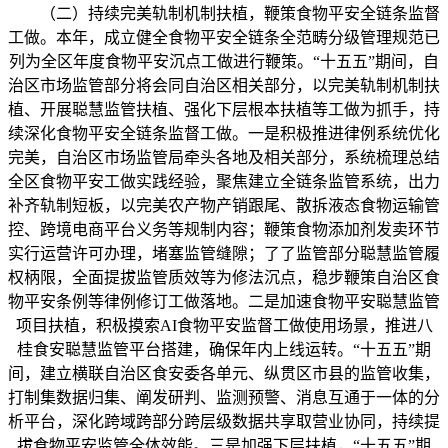
（二）持续完美轨制机制扶植，鞭策食物平安全链条监督
工做。本年，成立健全食物平安全链条全范畴分级管理规范已
列为全区年度食物平安沉点工做进行鞭策。“十五五”期间，自
治区市场监管部分将会同自治区相关部分，以完美轨制机制扶
植、开展聪慧监管扶植、强化下层根本扶植等工做为抓手，持
续深化食物平安全链条监督工做。一是积极推进律例系统优化
完美，自治区市场监管局牵头各地及相关部分，系统梳理总结
全区食物平安工做实践经验，聚焦建立全链条监管系统，出力
补齐轨制短板，以完美农产物产销跟尾、散拆液态食物运输管
控、跨境电商平台义务等规制内容；鞭策食物添加剂发卖环节
实行运营许可办理，堵塞监管缝隙；了了监管部分聪慧监管履
权柄限，全面提拔监管质效等为修法沉点，稳步鞭策自治区食
物平安条例等律例修订工做落地。二是加速食物平安聪慧监管
项目扶植，积极摸索AI食物平安监督工做使用场景，推进八
桂食安聪慧监管平台搭建，确保年内上线运转。“十五五”期
间，建立横联自治区食安委各单元、纵贯区市县的监管收集，
打制集数据归集、阐发研判、监测预警、消息互通于一体的分
析平台，深化跨域跨部分跨层级数据共享取营业协同，持续提
拔食物平安监管全体效能。三是加强下层扶植，“十五五”期