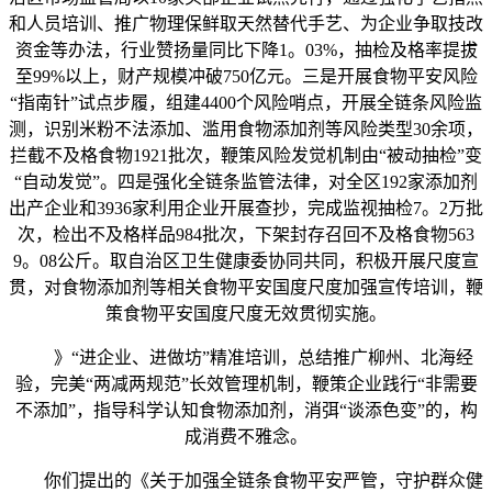
和人员培训、推广物理保鲜取天然替代手艺、为企业争取技改
资金等办法，行业赞扬量同比下降1。03%，抽检及格率提拔
至99%以上，财产规模冲破750亿元。三是开展食物平安风险
“指南针”试点步履，组建4400个风险哨点，开展全链条风险监
测，识别米粉不法添加、滥用食物添加剂等风险类型30余项，
拦截不及格食物1921批次，鞭策风险发觉机制由“被动抽检”变
“自动发觉”。四是强化全链条监管法律，对全区192家添加剂
出产企业和3936家利用企业开展查抄，完成监视抽检7。2万批
次，检出不及格样品984批次，下架封存召回不及格食物563
9。08公斤。取自治区卫生健康委协同共同，积极开展尺度宣
贯，对食物添加剂等相关食物平安国度尺度加强宣传培训，鞭
策食物平安国度尺度无效贯彻实施。
》“进企业、进做坊”精准培训，总结推广柳州、北海经
验，完美“两减两规范”长效管理机制，鞭策企业践行“非需要
不添加”，指导科学认知食物添加剂，消弭“谈添色变”的，构
成消费不雅念。
你们提出的《关于加强全链条食物平安严管，守护群众健