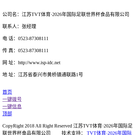
公司名：江苏TVT体育·2026年国际足联世界杯食品有限公司
联系人：张经理
电 话：0523-87308111
传 真：0523-87308111
网 址：http://www.isp-idc.net
地 址：江苏省泰兴市黄桥镇通联路1号
首页
一键拨号
一键信息
顶部
CopyRight 2018 All Right Reserved 江苏TVT体育·2026年国际足
联世界杯食品有限公司 技术支持：
TVT体育·2026年国际