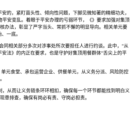
平安的，紧盯苗头性、倾向性问题，下脚见微知著的精细功夫，
物平安变乱。着眼于平安办理的亏弱环节，《》要求加强对集顶
核办法，彰显了严字当头、常抓不懈的明显导向。相关单元要
始、一底。
同相关部分多次对涉事处所次要担任人进行约谈。此中，“从
平安法》的内正在要求，也是守护好集顶用餐群体“舌尖上的平
、单元食堂、承包运营企业、供餐单元，从义务分派、风险防控
。
，从而让义务链条环环相扣，确保每一个环节都能找到明白义
现患排查，确保有岗必有责、守岗必担责。