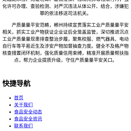
化许可办理、查验检测、对严沉违法从体公开、结合，涉嫌犯
罪的依法移送司法机关。
产质量量平安范畴，郴州持续宣贯落实工业产质量量平安
相关，抓实工业产物获证企业证后全笼盖监管，深切推进沉点
工业产质量量现患排查整治步履，聚焦校服、燃气器具、电动
自行车等平易近生及涉安产物加督抽查力度。健全不及格产物
核查措置闭环机制，强化质量信用束缚，精准开展质量帮扶指
点，帮力企业提质升级，守住产质量量平安关口。
快捷导航
首页
关于我们
食品安全动态
食品安全资讯
联系我们