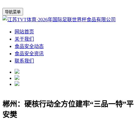
导航菜单
网站首页
关于我们
食品安全动态
食品安全资讯
联系我们
郴州：硬核行动全方位建牢“三品一特”平
安樊