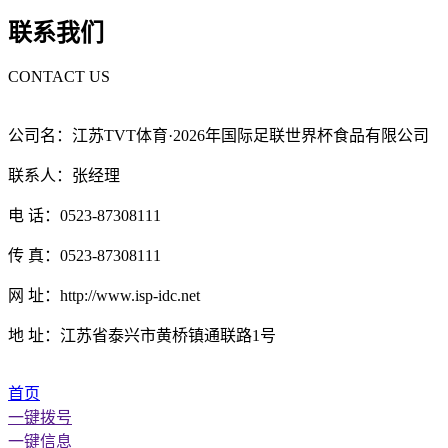
联系我们
CONTACT US
公司名：江苏TVT体育·2026年国际足联世界杯食品有限公司
联系人：张经理
电 话：0523-87308111
传 真：0523-87308111
网 址：http://www.isp-idc.net
地 址：江苏省泰兴市黄桥镇通联路1号
首页
一键拨号
一键信息