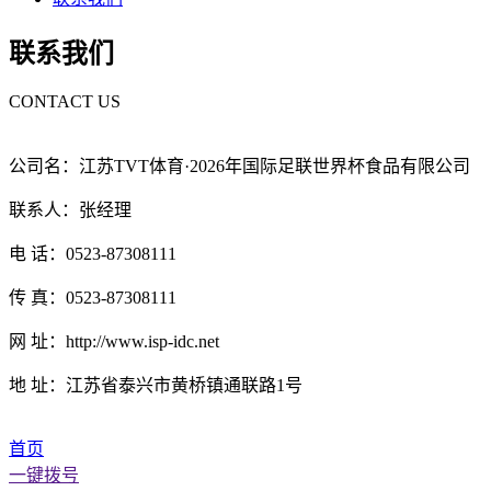
联系我们
CONTACT US
公司名：江苏TVT体育·2026年国际足联世界杯食品有限公司
联系人：张经理
电 话：0523-87308111
传 真：0523-87308111
网 址：http://www.isp-idc.net
地 址：江苏省泰兴市黄桥镇通联路1号
首页
一键拨号