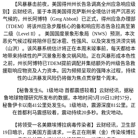
【风暴暴击前夜，美国得州州长告急调高全州应急响应级
别】云财经讯，鉴于本周美国得克萨斯州全境估计将严沉恶劣
气候的，州长阿博特（Greg Abbott）已正式，得州应急办理部
（TDEM）将该州应急步履核心的备和响应形态告急拉高至第
二级（Level II）。 美国国度景象形象局（NWS）预测，本次
恶劣气候过程将陪伴巨型冰雹、性强风、以及突发性洪涝灾祸
（山洪）。该风暴系统估计将正在本周末竣事前，每天都给本
地带来持续性的严沉景象形象灾祸风险。正在风暴形成本色性
之前，州长阿博特已TDEM提前调配并集结额外的州级告急救
援取响应物资及人力资本。因为频频呈现的强降水过程，持续
性的山洪暴发风险仍将做为焦点贯穿整个周末。
【秘鲁发生6。1级地动 首都震感较着】云财经讯，据秘
鲁地球物理研究所发布的数据，本地时间5月19日12时57分，
秘鲁伊卡以南41公里处发生6。1级地动，震源深度81公里。正
在首都利马震感较着，震动持续20多秒。救灾地动。
【将领受一名美籍埃博拉病毒传染者】云财经讯，卫生部
19日暗示，应美国方面请求，一名正在刚果（金）传染埃博拉