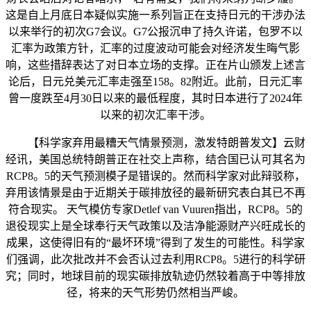
这是自上月底日本疑似实施一系列旨正在支持日元的干涉办法
以来举行的初次G7会议。G7公报沉申了持久许诺，包罗不以
汇率为政策方针，汇率的过度波动可能会对经济发生晦气影
响，这些措辞表达了对日本立场的支撑。正在片山颁发上述言
论后，日元兑美元汇率走强至158。82附近。此前，日元汇率
曾一度跌至4月30日以来的最低程度，其时日本进行了2024年
以来的初次汇率干涉。
【科学家弃用最糟天气情景预测，激发特朗普发文】云财
经讯，美国总统特朗普正在社交上声称，结合国已认可其名为
RCP8。5的天气预测模子是错误的。然而科学家对此辩驳称，
弃用该情景是由于近期关于碳排放径的最新研究表白其已不再
符合现实。 天气模仿专家Detlef van Vuuren指出，RCP8。5的
退役现实上是全球奉行天气政策以及洁净能源财产兴旺成长的
成果，这使得旧有的“最坏环境”得到了发生的可能性。科学家
们强调，此次批改并不会否认过去利用RCP8。5进行的科学研
究；同时，地球目前的现实碳排放轨迹仍然较着高于中等排放
径，将来的天气形势仍然相当严峻。