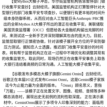
【受Mythos大模子冲击，华尔街监管机构告急暂停部门银
行收集平安查抄】云财经讯，美国监管机构正打算暂停针对大
型银行的部门收集平安专项查抄，以便银行有更丰裕的时间升
级本身防御系统，从而应对由人工智能巨头Anthropic PBC推
出的全新Mythos AI大模子所出的潜正在收集平安。美联储取
美国货泉监理署（OCC）但愿给各大金融机构留出充脚的时
间，来测试这一全新手艺并深刻理解其包含的庞大力。目前，
监管层取银行正慎密协做，针对该模子展开全方位的平安防御
压力测试。据知恋人士透露，推迟部门收集平安查抄的时间
表，将有帮于监管机构正在这一过程中不竭优化和调整其现有
的收集监管方。取此同时，现场仍然正在收集平安事务上取各
大银行连结着高频的日常沟通。人工智能大模子收集平安。
【谷歌发布多模态大模子旗舰Gemini Omini】云财经讯，
谷歌正在本届I/O正式发布Gemini Omni，这是Gemini模子家族
迄今为止能力最为全面的版本。「Omni」顾名思义，意指
「万能」——该模子正在处置文字、图像、视频、音频等多种
模态消息时，展现出史无前例的流利性取深度。 正在演示素
材中，GeminiOmni展示了多项令人印象深刻的能力：面临用