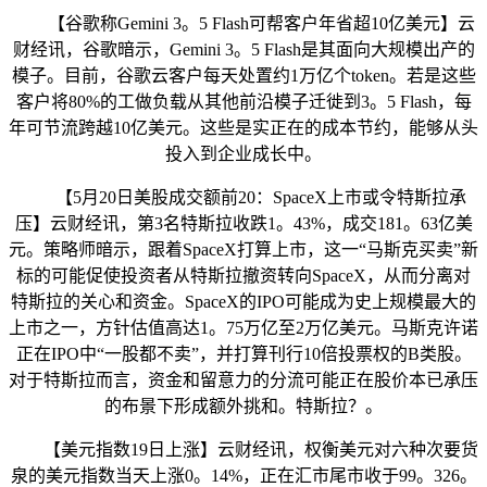
【谷歌称Gemini 3。5 Flash可帮客户年省超10亿美元】云
财经讯，谷歌暗示，Gemini 3。5 Flash是其面向大规模出产的
模子。目前，谷歌云客户每天处置约1万亿个token。若是这些
客户将80%的工做负载从其他前沿模子迁徙到3。5 Flash，每
年可节流跨越10亿美元。这些是实正在的成本节约，能够从头
投入到企业成长中。
【5月20日美股成交额前20：SpaceX上市或令特斯拉承
压】云财经讯，第3名特斯拉收跌1。43%，成交181。63亿美
元。策略师暗示，跟着SpaceX打算上市，这一“马斯克买卖”新
标的可能促使投资者从特斯拉撤资转向SpaceX，从而分离对
特斯拉的关心和资金。SpaceX的IPO可能成为史上规模最大的
上市之一，方针估值高达1。75万亿至2万亿美元。马斯克许诺
正在IPO中“一股都不卖”，并打算刊行10倍投票权的B类股。
对于特斯拉而言，资金和留意力的分流可能正在股价本已承压
的布景下形成额外挑和。特斯拉？。
【美元指数19日上涨】云财经讯，权衡美元对六种次要货
泉的美元指数当天上涨0。14%，正在汇市尾市收于99。326。