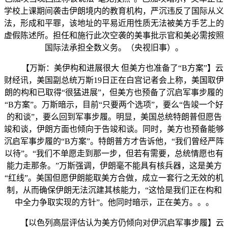
学校上课期间袭击伊朗境内的教育机构，严沉违反了国际从义
法，形成和平罪，该地址的平易近用性质无法被美方手艺上的
虚假陈述所。担任和施行此次空袭的美事批示官和美必需按照
国际法承担全数义务。（央视旧事）。
【万斯：美伊构和进展很大 但美方也准备了“B方案”】云
财经讯，美国副总统万斯19日正在白宫记者会上称，美国取伊
朗的构和已取得“很猛进展”，但美方也预备了沉启军事步履的
“B方案”。万斯暗示，目前“只要两个选项”，要么“告竣一个好
的和谈”，要么回到军事步履。明显，美国总统特朗普但愿告
竣和谈，伊朗方面也倾向于告竣和谈。同时，美方也预备能够
沉启军事步履的“B方案”。特朗普方才告诉他，“我们曾经严阵
以待”。“我们不单愿走到那一步，但若有需要，总统情愿也有
能力走那条。”万斯强调，伊朗毫不能具有核兵器，这是美方
“红线”。美国但愿伊朗能取美方合做，成立一套行之无效的机
制，从而确保伊朗无法沉建其核能力，“这恰是我们正在构和
中全力争取实现的方针”。他同时暗示，正在美方。。。
【以色列高层评估认为美方仍倾向对伊沉启军事步履】云