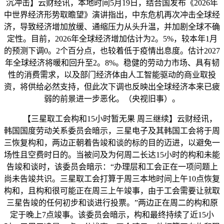
沉冲击】云财经讯，本地时间5月19日，结合国发布《2026年
中世界经济形势取瞻望》演讲指出，中东危机再次冲击全球经
济，导致经济增加放缓、通缩压力从头升温，并加剧全球不确
定性。目前，2026年全球经济增加估计为2。5%，较本年1月
的预测下调0。2个百分点，也较着低于疫情出息度。估计2027
年全球经济将暖和回升至2。8%。稳健的劳动力市场、具有韧
性的消费需求，以及部门经济体由人工智能驱动的商业取投
资，将供给必然支持，但此次下调也反映出全球经济本来已疲
弱的前景进一步恶化。（央视旧事）。
【三星取工会构和15小时暂无果 周三继续】云财经讯，
韩国国度劳动关系委员会暗示，三星电子及其韩国工会将于周
三恢复构和，两边正朝着告竣和谈的标的目的迈进，以避免一
场性且空费时日的。当被问及为何周二长达15小时的构和未能
告竣和谈时，该委员会暗示：“办理层和工会正在一项问题上
尚未告竣共识。三星取工会打算于周三本地时间上午10点恢复
构和，且构和很可能正在周三上午竣事，由于工会需要让就取
三星告竣的任何初步和谈进行投票。”两边正在周二的构和原
定于晚上7点竣事。该委员会暗示，构和最终持续了近15小