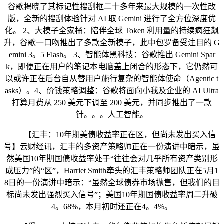
谷歌揭晓了其标记性搜刮框二十多年来最大规模的一次性改
版，全新的搜刮体验针对 AI 取 Gemini 进行了全方位深度优
化。 2、大模子全家桶：陪伴全球 Token 利用量的持续疯狂飙
升，谷歌一口吻推出了多款全新模子，此中包罗备受注目的 G
emini 3。5 Flash。 3、智能体黑科技：谷歌推出 Gemini Spar
k，即便正在用户的笔记本电脑盖上闭合的形态下，它仍然可
以或许正在后台自从替用户施行复杂的智能体使命（Agentic t
asks）。4、价钱策略调整：谷歌将面向小我及企业的 AI Ultra
打算月费从 250 美元下调至 200 美元，并同步推出了一款
针。。。人工智能。
【汇丰：10年期美债收益率正在区，但尚未发出买入信
号】云财经讯，汇丰的多资产策略师正在一份演讲中暗示，虽
然美国10年期国债收益率处于“往往会对几乎所有资产类别形
成压力”的“区”，Harriet Smith牵头的汇丰策略师团队正在5月1
8日的一份演讲中暗示：“虽然全球债券市场抛售，但我们的目
标尚未发出强烈买入信号”；美国10年期国债收益率周二升破
4。68%，本月初时还正在4。4%。