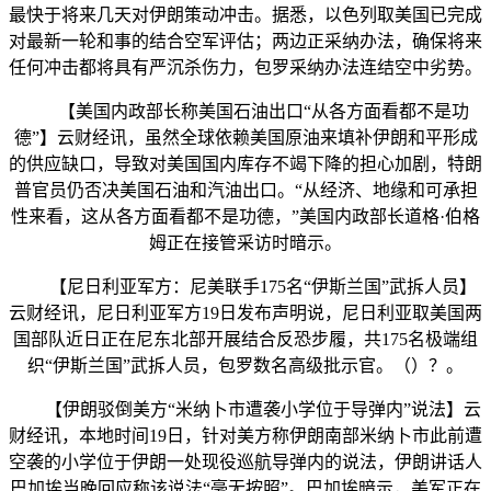
最快于将来几天对伊朗策动冲击。据悉，以色列取美国已完成
对最新一轮和事的结合空军评估；两边正采纳办法，确保将来
任何冲击都将具有严沉杀伤力，包罗采纳办法连结空中劣势。
【美国内政部长称美国石油出口“从各方面看都不是功
德”】云财经讯，虽然全球依赖美国原油来填补伊朗和平形成
的供应缺口，导致对美国国内库存不竭下降的担心加剧，特朗
普官员仍否决美国石油和汽油出口。“从经济、地缘和可承担
性来看，这从各方面看都不是功德，”美国内政部长道格·伯格
姆正在接管采访时暗示。
【尼日利亚军方：尼美联手175名“伊斯兰国”武拆人员】
云财经讯，尼日利亚军方19日发布声明说，尼日利亚取美国两
国部队近日正在尼东北部开展结合反恐步履，共175名极端组
织“伊斯兰国”武拆人员，包罗数名高级批示官。（）？。
【伊朗驳倒美方“米纳卜市遭袭小学位于导弹内”说法】云
财经讯，本地时间19日，针对美方称伊朗南部米纳卜市此前遭
空袭的小学位于伊朗一处现役巡航导弹内的说法，伊朗讲话人
巴加埃当晚回应称该说法“毫无按照”。巴加埃暗示，美军正在