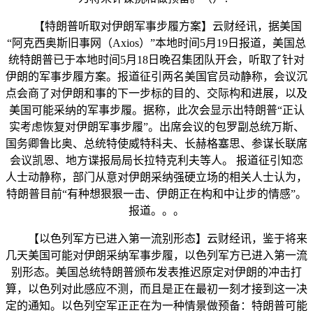
【特朗普听取对伊朗军事步履方案】云财经讯，据美国
“阿克西奥斯旧事网（Axios）”本地时间5月19日报道，美国总
统特朗普已于本地时间5月18日晚召集团队开会，听取了针对
伊朗的军事步履方案。报道征引两名美国官员动静称，会议沉
点会商了对伊朗和事的下一步标的目的、交际构和进展，以及
美国可能采纳的军事步履。据称，此次会显示出特朗普“正认
实考虑恢复对伊朗军事步履”。出席会议的包罗副总统万斯、
国务卿鲁比奥、总统特使威特科夫、长赫格塞思、参谋长联席
会议凯恩、地方谍报局局长拉特克利夫等人。 报道征引知恋
人士动静称，部门从意对伊朗采纳强硬立场的相关人士认为，
特朗普目前“有种想狠狠一击、伊朗正在构和中让步的情感”。
报道。。。
【以色列军方已进入第一流别形态】云财经讯，鉴于将来
几天美国可能对伊朗采纳军事步履，以色列军方已进入第一流
别形态。美国总统特朗普颁布发表推迟原定对伊朗的冲击打
算，以色列对此感应不测，而且是正在最初一刻才接到这一决
定的通知。以色列空军正正在为一种情景做预备：特朗普可能