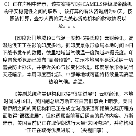
C）正在声明中暗示，该提案将“加强CAMELS评级取金融机
构平安稳健性之间的联系”。该打算的看法咨询期为90天。按
照该打算，查抄人员将沉点关心贷款机构的财政情况以
及。。。
【印度部门地域19日气温一度超45摄氏度】云财经讯，高
温热浪正正在影响印度多地。据印度景象形象局本地时间19日
下战书发布的数据，德里地域当气候温一度跨越45摄氏度。印
度景象形象局已发布“高温预警”，提示本地居平易近采纳一切
需要防止办法，并亲近关心气候变化环境。印度景象形象局当
天还暗示，本周印度西北部、中部等地域可能将持续呈现高温
热浪气候。高温。
【美副总统称美伊构和取得“很猛进展”】云财经讯，本地
时间5月19日，美国副总统万斯正在白宫旧事会上暗示，美国
取伊朗之间的间接构和已正在成立沟通渠道和鞭策交际历程方
面取得“很猛进展”，但他透露当前幕后磋商的具体内容。万斯
暗示，美国目前仍正在取伊朗进行大量“来回沟通”，并称构和
“正正在取得优良进展”。（央视旧事）。