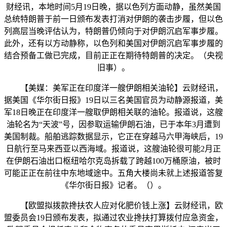
财经讯，本地时间5月19日晚，据以色列方面动静，虽然美国
总统特朗普于前一日颁布发表打消对伊朗的袭击步履，但以色
列高层当晚评估认为，特朗普仍倾向于对伊朗沉启军事步履。
此外，还有以方动静称，以色列和美国对伊朗沉启军事步履的
结合预备工做已完成，目前正正在期待特朗普的决定。（央视
旧事）。
【美媒：美军正在印度洋一艘伊朗相关油轮】云财经讯，
据美国《华尔街日报》19日以三名美国官员为动静源报道，美
军18日晚正在印度洋一艘取伊朗相关联的油轮。报道说，这艘
油轮名为“天波”号，因参取运输伊朗石油，已于本年3月遭到
美国制裁。船舶逃踪数据显示，它正在穿越马六甲海峡后，19
日航行至马来西亚以西海域。报道说，这艘油轮很可能2月正
在伊朗石油出口枢纽哈尔克岛拆载了跨越100万桶原油，被时
可能正正在前往中东地域途中。五角大楼尚未就上述报道答复
《华尔街日报》记者。（）。
【欧盟拟拨款搀扶农人应对化肥价钱上涨】云财经讯，欧
盟委员会19日颁布发表，拟通过农业搀扶打算拨付应急资金，