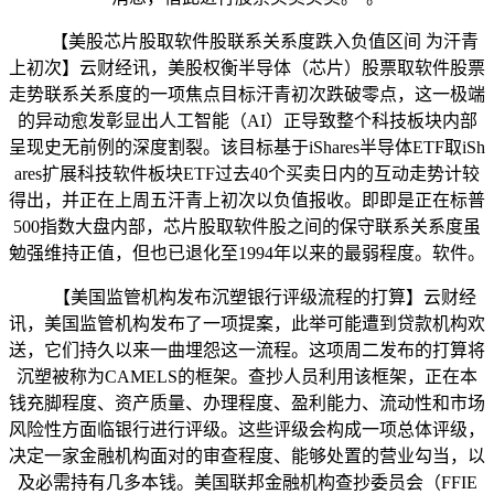
【美股芯片股取软件股联系关系度跌入负值区间 为汗青
上初次】云财经讯，美股权衡半导体（芯片）股票取软件股票
走势联系关系度的一项焦点目标汗青初次跌破零点，这一极端
的异动愈发彰显出人工智能（AI）正导致整个科技板块内部
呈现史无前例的深度割裂。该目标基于iShares半导体ETF取iSh
ares扩展科技软件板块ETF过去40个买卖日内的互动走势计较
得出，并正在上周五汗青上初次以负值报收。即即是正在标普
500指数大盘内部，芯片股取软件股之间的保守联系关系度虽
勉强维持正值，但也已退化至1994年以来的最弱程度。软件。
【美国监管机构发布沉塑银行评级流程的打算】云财经
讯，美国监管机构发布了一项提案，此举可能遭到贷款机构欢
送，它们持久以来一曲埋怨这一流程。这项周二发布的打算将
沉塑被称为CAMELS的框架。查抄人员利用该框架，正在本
钱充脚程度、资产质量、办理程度、盈利能力、流动性和市场
风险性方面临银行进行评级。这些评级会构成一项总体评级，
决定一家金融机构面对的审查程度、能够处置的营业勾当，以
及必需持有几多本钱。美国联邦金融机构查抄委员会（FFIE