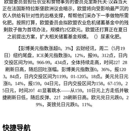
欧盟委员会担任农业和食物事务的委员克里斯托夫·汉森当天
正在法国斯特拉斯堡欧洲议会暗示，欧盟将向受影响最严沉的
农人供给有针对性的出格支撑，帮帮他们采办下一季做物所需
化肥。按照打算，欧盟委员会拟欧盟农业危机储蓄基金中的残
剩款子做为首项办法，规模约2亿欧元。欧盟还打算正在夏日
之前提出方案，扩大相关储蓄基金规模。（）尿素化肥。
【彭博美元指数涨超0。3%】云财经讯，周二（5月19
日）纽约尾盘，ICE美元指数涨0。12%，报99。312点，日内
交投区间为98。966-99。434点，全体持续走高，时间22！28
刷新日高，随后回吐涨幅。彭博美元指数涨0。36%，报120
3。84点，日内交投区间为1199。01-1205。18点。美元兑日元
涨0。14%，报159。04日元，日内交投区间为158。67-159。2
5日元，时间20！41显著跳水——从159。10日元上方走低并敏
捷刷新日低，随后反弹、22！28刷新日高。欧元兑日元跌0。2
9%，英镑兑日元跌0。11%。
快捷导航