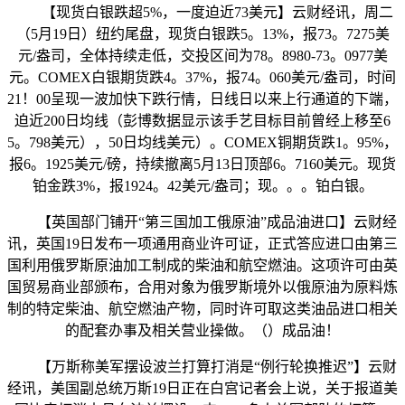
【现货白银跌超5%，一度迫近73美元】云财经讯，周二
（5月19日）纽约尾盘，现货白银跌5。13%，报73。7275美
元/盎司，全体持续走低，交投区间为78。8980-73。0977美
元。COMEX白银期货跌4。37%，报74。060美元/盎司，时间
21！00呈现一波加快下跌行情，日线日以来上行通道的下端，
迫近200日均线（彭博数据显示该手艺目标目前曾经上移至6
5。798美元），50日均线美元）。COMEX铜期货跌1。95%，
报6。1925美元/磅，持续撤离5月13日顶部6。7160美元。现货
铂金跌3%，报1924。42美元/盎司；现。。。铂白银。
【英国部门铺开“第三国加工俄原油”成品油进口】云财经
讯，英国19日发布一项通用商业许可证，正式答应进口由第三
国利用俄罗斯原油加工制成的柴油和航空燃油。这项许可由英
国贸易商业部颁布，合用对象为俄罗斯境外以俄原油为原料炼
制的特定柴油、航空燃油产物，同时许可取这类油品进口相关
的配套办事及相关营业操做。（）成品油！
【万斯称美军摆设波兰打算打消是“例行轮换推迟”】云财
经讯，美国副总统万斯19日正在白宫记者会上说，关于报道美