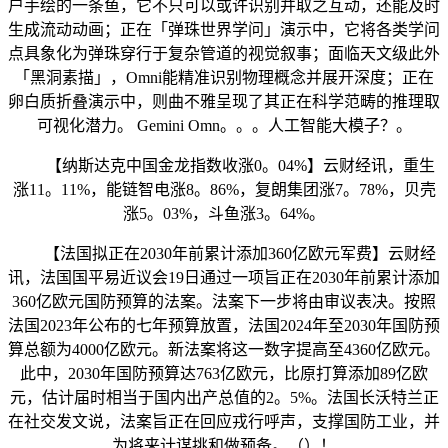
户手绘的一条鱼，它不只可以或许识别并取之互动，还能及时
生成流动动画；正在「弹珠世界学问」演示中，它将各类学问
点具象化为弹珠穿行于复杂管道的视觉叙事；面临天文级此外
「黑洞素描」，Omni能精准识别物理概念并展开深度；正在
卵白质折叠演示中，则曲不雅呈现了其正在科学范畴的推理取
可视化潜力。 Gemini Omn。。。人工智能大模子？。
【纳斯达克中国金龙指数收涨0。04%】云财经讯，重生
涨11。11%，能链智电涨8。86%，复朗集团涨7。78%，贝壳
涨5。03%，斗鱼涨3。64%。
【法国拟正在2030年前累计添加360亿欧元军费】云财经
讯，法国国平易近议会19日通过一项旨正在2030年前累计添加
360亿欧元国防预算的法案。法案下一步将由审议表决。按照
法国2023年公布的七年预算放置，法国2024年至2030年国防预
算总额为4000亿欧元。新法案将这一数字提高至4360亿欧元。
此中，2030年国防预算达763亿欧元，比原打算添加89亿欧
元，估计届时相当于国内出产总值的2。5%。法国长沃特兰正
在社交发文说，法案旨正在回应戎行呼声，支撑国防工业，并
为将来计谋挑和做预备。（）！