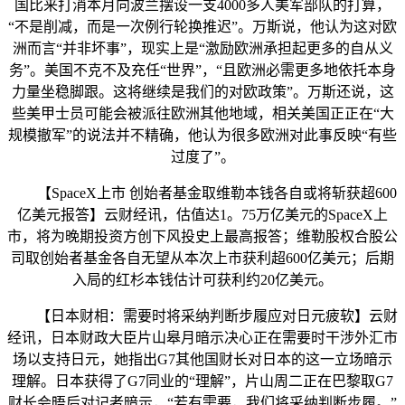
国比来打消本月向波兰摆设一支4000多人美军部队的打算，
“不是削减，而是一次例行轮换推迟”。万斯说，他认为这对欧
洲而言“并非坏事”，现实上是“激励欧洲承担起更多的自从义
务”。美国不克不及充任“世界”，“且欧洲必需更多地依托本身
力量坐稳脚跟。这将继续是我们的对欧政策”。万斯还说，这
些美甲士员可能会被派往欧洲其他地域，相关美国正正在“大
规模撤军”的说法并不精确，他认为很多欧洲对此事反映“有些
过度了”。
【SpaceX上市 创始者基金取维勒本钱各自或将斩获超600
亿美元报答】云财经讯，估值达1。75万亿美元的SpaceX上
市，将为晚期投资方创下风投史上最高报答；维勒股权合股公
司取创始者基金各自无望从本次上市获利超600亿美元；后期
入局的红杉本钱估计可获利约20亿美元。
【日本财相：需要时将采纳判断步履应对日元疲软】云财
经讯，日本财政大臣片山皋月暗示决心正在需要时干涉外汇市
场以支持日元，她指出G7其他国财长对日本的这一立场暗示
理解。日本获得了G7同业的“理解”，片山周二正在巴黎取G7
财长会晤后对记者暗示，“若有需要，我们将采纳判断步履。”