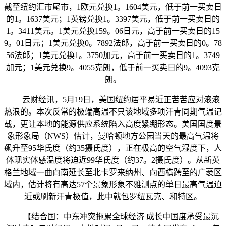
截至纽约汇市尾市，1欧元兑换1。1604美元，低于前一买卖日
的1。1637美元；1英镑兑换1。3397美元，低于前一买卖日的
1。3411美元。1美元兑换159。06日元，高于前一买卖日的15
9。01日元；1美元兑换0。7892法郎，高于前一买卖日的0。78
56法郎；1美元兑换1。3750加元，高于前一买卖日的1。3749
加元；1美元兑换9。4055克朗，低于前一买卖日的9。4093克
朗。
云财经讯，5月19日，美国纽约居平易近正苦苦应对滚滚
热浪的。本次反常的极端高温不只该地域多项汗青同期气温记
载，更让本地的能源供应系统陷入高度紧绷形态。美国国度景
象形象局（NWS）估计，曼哈顿地方公园当天的最高气温将
飙升至95华氏度（约35摄氏度），正在极高的空气湿度下，人
体现实体感温度将迫近99华氏度（约37。2摄氏度）。从新英
格兰地域一曲向南延长至北卡罗来纳州、向西横跨至的广袤区
域内，估计将有高达57个景象形象不雅测点的单日最高气温迫
近或刷新汗青极值，此中就包罗纽瓦克、和特区。
【结合国：中东冲突拖累全球经济 成长中国度承受最沉