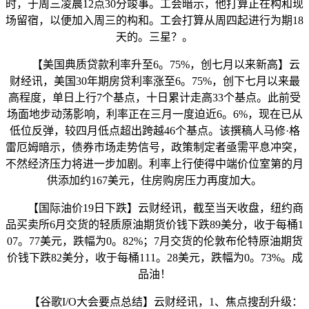
时，于周三凌晨12点30分竣事。工会暗示，他打算正在构和现
场留宿，以便加入周三的构和。工会打算从周四起进行为期18
天的。三星？。
【美国典质贷款利率升至6。75%，创七月以来新高】云
财经讯，美国30年期房贷利率涨至6。75%，创下七月以来最
高程度，单日上行7个基点，十日累计走高33个基点。此前受
场面地步动荡影响，利率正在三月一度迫近6。6%，现在已从
低位反弹，较四月低点超出跨越46个基点。该撰稿人马修·格
雷厄姆暗示，债券市场走势信号，政策制定者亟需平息冲突，
不然经济压力将进一步加剧。利率上行使得中端价位室第的月
供添加约167美元，住房购房压力再度加大。
【国际油价19日下跌】云财经讯，截至当天收盘，纽约商
品买卖所6月交货的轻质原油期货价钱下跌89美分，收于每桶1
07。77美元，跌幅为0。82%；7月交货的伦敦布伦特原油期货
价钱下跌82美分，收于每桶111。28美元，跌幅为0。73%。成
品油！
【谷歌I/O大会要点总结】云财经讯，1、焦点搜刮升级：