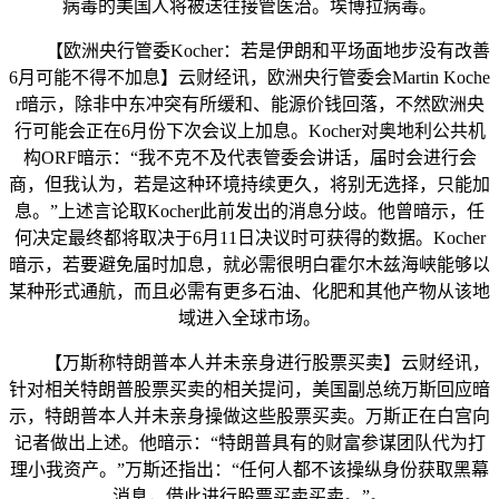
病毒的美国人将被送往接管医治。埃博拉病毒。
【欧洲央行管委Kocher：若是伊朗和平场面地步没有改善
6月可能不得不加息】云财经讯，欧洲央行管委会Martin Koche
r暗示，除非中东冲突有所缓和、能源价钱回落，不然欧洲央
行可能会正在6月份下次会议上加息。Kocher对奥地利公共机
构ORF暗示：“我不克不及代表管委会讲话，届时会进行会
商，但我认为，若是这种环境持续更久，将别无选择，只能加
息。”上述言论取Kocher此前发出的消息分歧。他曾暗示，任
何决定最终都将取决于6月11日决议时可获得的数据。Kocher
暗示，若要避免届时加息，就必需很明白霍尔木兹海峡能够以
某种形式通航，而且必需有更多石油、化肥和其他产物从该地
域进入全球市场。
【万斯称特朗普本人并未亲身进行股票买卖】云财经讯，
针对相关特朗普股票买卖的相关提问，美国副总统万斯回应暗
示，特朗普本人并未亲身操做这些股票买卖。万斯正在白宫向
记者做出上述。他暗示：“特朗普具有的财富参谋团队代为打
理小我资产。”万斯还指出：“任何人都不该操纵身份获取黑幕
消息，借此进行股票买卖买卖。”。