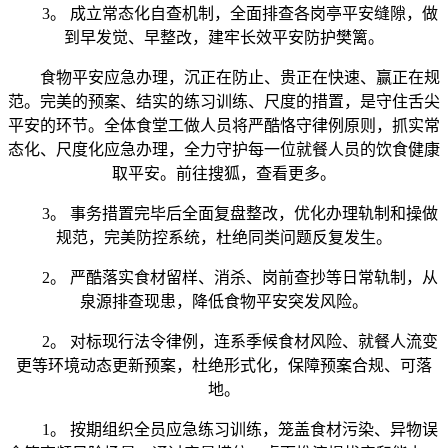
3。 成立常态化自查机制，全面排查各岗亭平安缝隙，做
到早发觉、早整改，建牢长效平安防护樊篱。
食物平安应急办理，沉正在防止、贵正在快速、赢正在规
范。完美的预案、结实的练习训练、尺度的措置，是守住舌尖
平安的环节。全体食堂工做人员将严酷恪守律例原则，抓实常
态化、尺度化应急办理，全力守护每一位就餐人员的饮食健康
取平安。前往搜狐，查看更多。
3。 事务措置完毕后全面复盘整改，优化办理轨制和操做
规范，完美防控系统，杜绝同类问题反复发生。
2。 严酷落实食材留样、消杀、岗前查抄等日常轨制，从
泉源排查现患，降低食物平安突发风险。
2。 对标现行法令律例，连系季候食材风险、就餐人流变
更等环境动态更新预案，杜绝形式化，保障预案合规、可落
地。
1。 按期组织全员应急练习训练，笼盖食材污染、异物误