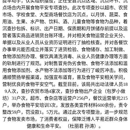
提早动手，认实组织摆设，正在全县沉点区域、沉点环节、沉
点场合内开展食物平安专项查抄。此次专项查抄以超市、农贸
市场、学校食堂、大型商场餐饮店为沉点，以月饼、蔬菜、食
用油、生果、水产物、饮料、酒、儿童食物等食物为品种，着
沉查抄包拆、标识、出产日期、保质期和月饼储存前提以及运
营者落实商品进销货台账环境，并对相关食物运营企业天分、
单据以及从业人员从业资历证明进行了抽检核查。并对各餐饮
办事单元能否成立并落实了进货检验、食物储存、加工制做、
食物添加剂办理、餐饮具清洗消毒、从业人员健康办理等方面
的轨制进行了规范。对制售冒充伪劣食物、食物不法添加和滥
用食物添加剂、水产物不法添加等行为进行了峻厉冲击。积极
通顺赞扬举报渠道，加强宣布道育，普及食物平安相关学问，
营制优良的食物平安空气。截至目前，该局共出动法律人员18
9人次，查抄农贸市场4家次，查抄食物出产企业（包罗小做
坊）31户次，超市、食杂店等运营户256户，餐饮运营单元215
户，举办食物平安培训3次，发放各类宣传材料600余份，责令
整改59户，罚没款1。5万元。通过此次专项整治，进一步规范
了食物发卖市场，了消费者权益，保障泛博人平易近群众身体
健康和生命平安。 （杜丽君 孙涛）。