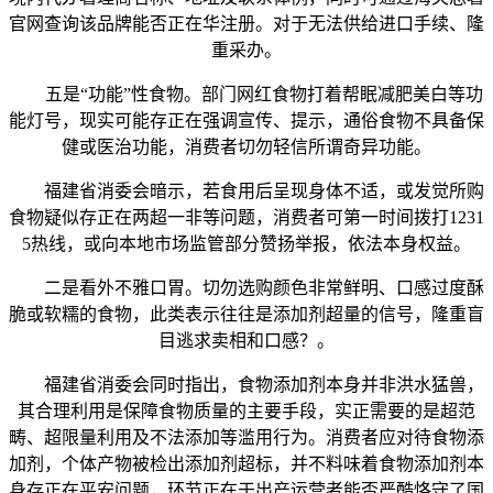
官网查询该品牌能否正在华注册。对于无法供给进口手续、隆
重采办。
五是“功能”性食物。部门网红食物打着帮眠减肥美白等功
能灯号，现实可能存正在强调宣传、提示，通俗食物不具备保
健或医治功能，消费者切勿轻信所谓奇异功能。
福建省消委会暗示，若食用后呈现身体不适，或发觉所购
食物疑似存正在两超一非等问题，消费者可第一时间拨打1231
5热线，或向本地市场监管部分赞扬举报，依法本身权益。
二是看外不雅口胃。切勿选购颜色非常鲜明、口感过度酥
脆或软糯的食物，此类表示往往是添加剂超量的信号，隆重盲
目逃求卖相和口感？。
福建省消委会同时指出，食物添加剂本身并非洪水猛兽，
其合理利用是保障食物质量的主要手段，实正需要的是超范
畴、超限量利用及不法添加等滥用行为。消费者应对待食物添
加剂，个体产物被检出添加剂超标，并不料味着食物添加剂本
身存正在平安问题，环节正在于出产运营者能否严酷恪守了国