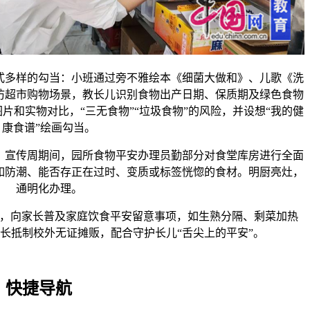
多样的勾当：小班通过旁不雅绘本《细菌大做和》、儿歌《洗
仿超市购物场景，教长儿识别食物出产日期、保质期及绿色食物
片和实物对比，“三无食物”“垃圾食物”的风险，并设想“我的健
康食谱”绘画勾当。
宣传周期间，园所食物平安办理员勤部分对食堂库房进行全面
如防潮、能否存正在过时、变质或标签恍惚的食材。明厨亮灶，
通明化办理。
向家长普及家庭饮食平安留意事项，如生熟分隔、剩菜加热
长抵制校外无证摊贩，配合守护长儿“舌尖上的平安”。
快捷导航