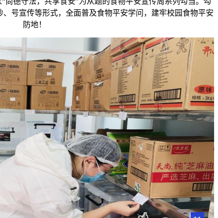
了以“尚德守法，共享食安”为从题的食物平安宣传周系列勾当。勾
抄、号宣传等形式，全面普及食物平安学问，建牢校园食物平安
防地！