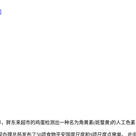
胖东来超市的鸡蛋检测出一种名为角黄素(斑蝥黄)的人工色素，含
理总局发布了50项食物平安国度尺度和9项尺度点窜单。 此中