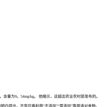
量为9。54mg/kg。 他暗示，这超出农业农村部发布的。
明白提出，不答应再利用“不添加”“零添加”等用语对食物。