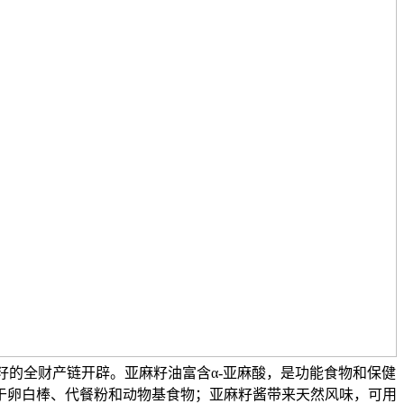
籽的全财产链开辟。亚麻籽油富含α-亚麻酸，是功能食物和保健
于卵白棒、代餐粉和动物基食物；亚麻籽酱带来天然风味，可用