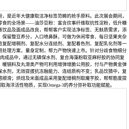
粉，是近年大健康取洁净标签范畴的抢手原料。此次展会期间，
零食的全场景——油莎豆粉：富含炊事纤维取抗性淀粉，低升糖
基饮品及面成品改良，帮帮客户实现洁净标签、无麸质需求，添
，保留整豆养分，入口喷鼻酥，可做为休闲零食、每日坚果夹杂
给复配增稠剂、复配水分连结剂、复配着色剂、复配乳化剂等一
用处理方案，量身定制，帮力产物快速上市。针对分歧食物细分
肉成品中，通过无磷保水剂、复合海藻粉取亚麻籽胶的协同复
；暖锅料及丸滑类产物可利用增弹增脆公用胶，付与产物黄金弹
保水剂，无效提拔抗冻融能力、连结质构不变；乳品饮猜中，复
感顺滑；烘焙及米面成品采用复配增稠剂取魔芋胶，帮帮筋度提
海洋活性物质，实现Omega-3的养分弥补取功能赋能。