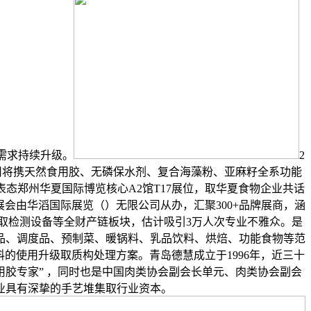
需求持续升级。
2
限公司将携天然食用胶、无磷保水剂、复合海藻粉、亚麻籽全系功能
态郑州华夏国际博览核心A2馆T17展位，取华夏食物企业共话
展会由华滔国际展览（）无限公司从办，汇聚300+品牌展商，涵
取检测设备等全财产链板块，估计吸引3万人次专业不雅众。是
品、调度品、预制菜、暖锅料、乳品饮料、烘焙、功能食物等范
料的使用升级取质构处理方案。青岛德慧成立于1996年，近三十
用胶专家” ，同时也是中国肉类协会副会长单元、肉类协会副会
业具有深挚的手艺堆集取行业资本。