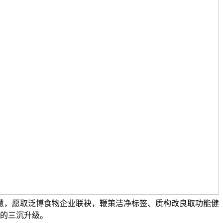
慧，愿取泛博食物企业联袂，鞭策洁净标签、质构改良取功能健
的三沉升级。