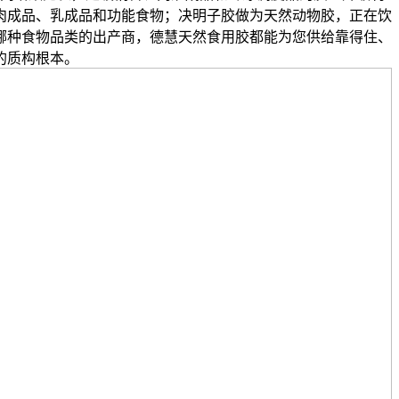
肉成品、乳成品和功能食物；决明子胶做为天然动物胶，正在饮
哪种食物品类的出产商，德慧天然食用胶都能为您供给靠得住、
的质构根本。